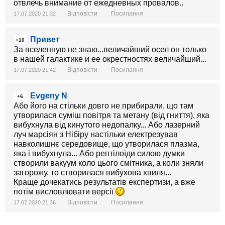
отвлечь внимание от ежедневных провалов..
Відповісти
Посилання
17.07.2020 21:32
Привет
+10
За вселенную не знаю...величайший осел он только
в нашей галактике и ее окрестностях величайший...
Відповісти
Посилання
17.07.2020 21:42
Evgeny N
+6
Або його на стільки довго не прибирали, що там
утворилася суміш повітря та метану (від гниття), яка
вибухнула від кинутого недопалку... Або лазерний
луч марсіян з Нібіру настільки електрезував
навколишнє середовище, що утворилася плазма,
яка і вибухнула... Або рептілоїди силою думки
створили вакуум коло цього смітника, а коли зняли
загорожу, то створилася вибухова хвиля...
Краще дочекатись результатів експертизи, а вже
потім висловлювати версії
Відповісти
Посилання
17.07.2020 21:36