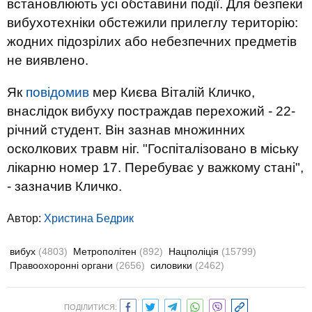
встановлюють усі обставини події. Для безпеки
вибухотехніки обстежили прилеглу територію:
жодних підозрілих або небезпечних предметів
не виявлено.
Як
повідомив
мер Києва Віталій Кличко,
внаслідок вибуху постраждав перехожий - 22-
річний студент. Він зазнав множинних
осколкових травм ніг. "Госпіталізовано в міську
лікарню номер 17. Перебуває у важкому стані",
- зазначив Кличко.
Автор:
Христина Бедрик
вибух
(4803)
Метрополітен
(892)
Нацполіція
(15799)
Правоохоронні органи
(2656)
силовики
(2462)
ПОДІЛИТИСЯ: