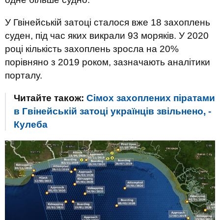
У Гвінейській затоці сталося вже 18 захоплень
суден, під час яких викрали 93 моряків. У 2020
році кількість захоплень зросла на 20%
порівняно з 2019 роком, зазначають аналітики
порталу.
Читайте також:
Сімох захоплених піратами
в Гвінейській затоці українців звільнено, -
Кулеба