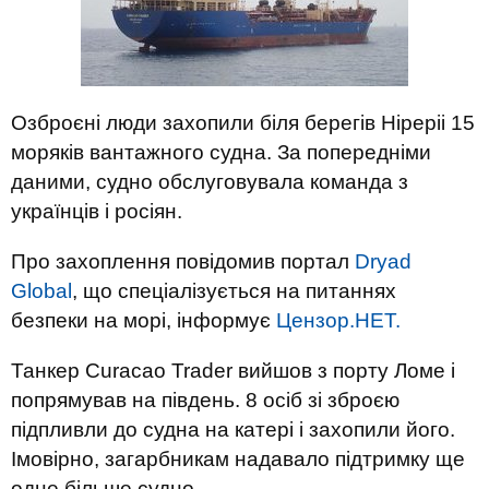
Озброєні люди захопили біля берегів Ніреріі 15
моряків вантажного судна. За попередніми
даними, судно обслуговувала команда з
українців і росіян.
Про захоплення повідомив портал
Dryad
Global
, що спеціалізується на питаннях
безпеки на морі, інформує
Цензор.НЕТ.
Танкер Curacao Trader вийшов з порту Ломе і
попрямував на південь. 8 осіб зі зброєю
підпливли до судна на катері і захопили його.
Імовірно, загарбникам надавало підтримку ще
одне більше судно.