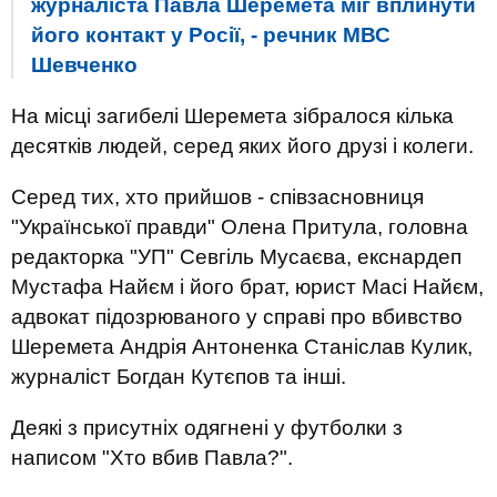
журналіста Павла Шеремета міг вплинути
його контакт у Росії, - речник МВС
Шевченко
На місці загибелі Шеремета зібралося кілька
десятків людей, серед яких його друзі і колеги.
Серед тих, хто прийшов - співзасновниця
"Української правди" Олена Притула, головна
редакторка "УП" Севгіль Мусаєва, екснардеп
Мустафа Найєм і його брат, юрист Масі Найєм,
адвокат підозрюваного у справі про вбивство
Шеремета Андрія Антоненка Станіслав Кулик,
журналіст Богдан Кутєпов та інші.
Деякі з присутніх одягнені у футболки з
написом "Хто вбив Павла?".