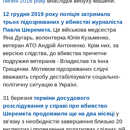
липня 2016 року
внаслідок вибуху машини.
12 грудня 2019 року поліція затримала
трьох підозрюваних у вбивстві журналіста
Павла Шеремета.
Це військова медсестра
Яна Дугарь, волонтерка Юлія Кузьменко,
ветеран АТО Андрій Антоненко. Крім них, за
версією слідства, до вбивства причетне
подружжя ветеранів - Владислав та Інна
Грищенки. Мотивом підозрюваних слідчі
вважають спробу дестабілізувати соціально-
політичну ситуацію в Україні.
31 березня
терміни досудового
розслідування у справі про вбивство
Шеремета продовжили ще на два місяці
у
зв'язку з необхідністю завершення близько 20
експертиз і проведення додаткових слідчих дій.