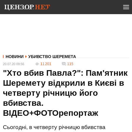
НОВИНИ
УБИВСТВО ШЕРЕМЕТА
11 201
115
20.07.20 09:56
"Хто вбив Павла?": Пам'ятник
Шеремету відкрили в Києві в
четверту річницю його
вбивства.
ВІДЕО+ФОТОрепортаж
Сьогодні, в четверту річницю вбивства