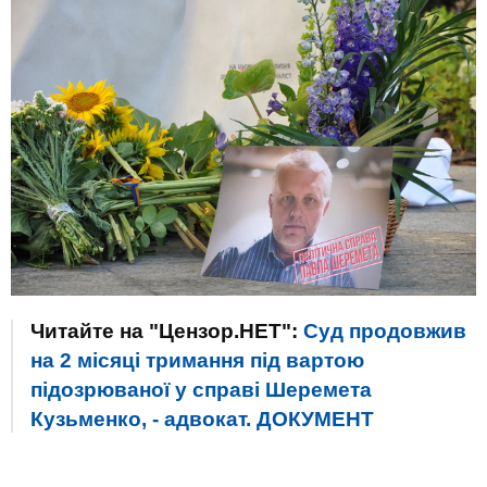
Читайте на "Цензор.НЕТ":
Суд продовжив
на 2 місяці тримання під вартою
підозрюваної у справі Шеремета
Кузьменко, - адвокат. ДОКУМЕНТ