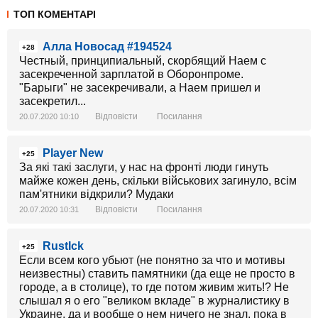
ТОП КОМЕНТАРІ
Алла Новосад #194524
+28
Честный, принципиальный, скорбящий Наем с
засекреченной зарплатой в Оборонпроме.
"Барыги" не засекречивали, а Наем пришел и
засекретил...
Відповісти
Посилання
20.07.2020 10:10
Player New
+25
За які такі заслуги, у нас на фронті люди гинуть
майже кожен день, скільки військових загинуло, всім
пам'ятники відкрили? Мудаки
Відповісти
Посилання
20.07.2020 10:31
RustIck
+25
Если всем кого убьют (не понятно за что и мотивы
неизвестны) ставить памятники (да еще не просто в
городе, а в столице), то где потом живим жить!? Не
слышал я о его "великом вкладе" в журналистику в
Украине, да и вообще о нем ничего не знал, пока в