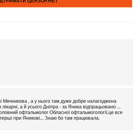
і Мечникова , а у нього там дуже добре налагоджена
лікарні, а й усього Дніпра - за Яника відпрацьовано ...
головний офтальмолог Обласної офтальмогології,це все
стерші при Яникові... Знаю бо там працювала.