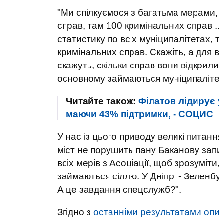
"Ми спілкуємося з багатьма мерами, 
справ, там 100 кримінальних справ 
статистику по всіх муніципалітетах,
кримінальних справ. Скажіть, а для
скажуть, скільки справ вони відкрил
основному займаються муніципаліте
Читайте також:
Філатов лідирує 
маючи 43% підтримки, - СОЦИС
У нас із цього приводу великі питання
міст не порушить пану Баканову зап
всіх мерів з Асоціації, щоб зрозуміти
займаються сіллю. У Дніпрі - Зеленб
А це завдання спецслужб?".
Згідно з
останніми результатами оп