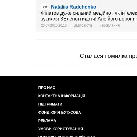
Nataliia Radchenko
+11
Філатов дуже сильний медійно , як інтеле
зусилля ЗЕленої гидоти! Але його ворог гт
Відповісти
Посилання
20.07.2020 20:15
Сталася помилка при
ПРО НАС
КОНТАКТНА ІНФОРМАЦІЯ
ПІДТРИМАТИ
ФОНД ЮРІЯ БУТУСОВА
РЕКЛАМА
УМОВИ КОРИСТУВАННЯ