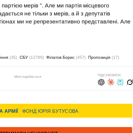
 партією мерів ". Але ми партія місцевого
ється не тільки з мерів, а й з депутатів
егіонах ми не репрезентативно представлені. Але
ління
(35)
СБУ
(12789)
Філатов Борис
(457)
Пропозиція
(17)
ПІДСУМУВАТИ:
Мені подобається