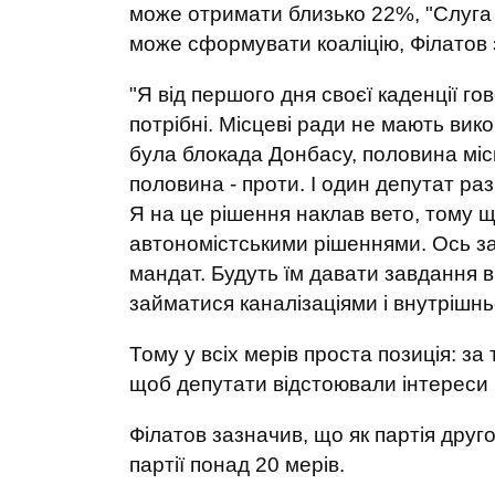
може отримати близько 22%, "Слуга 
може сформувати коаліцію, Філатов 
"Я від першого дня своєї каденції го
потрібні. Місцеві ради не мають вик
була блокада Донбасу, половина міс
половина - проти. І один депутат раз
Я на це рішення наклав вето, тому щ
автономістськими рішеннями. Ось за
мандат. Будуть їм давати завдання ві
займатися каналізаціями і внутрішн
Тому у всіх мерів проста позиція: за
щоб депутати відстоювали інтереси 
Філатов зазначив, що як партія друг
партії понад 20 мерів.