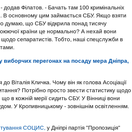
- додав Філатов. - Бачать там 100 кримінальніх
... В основному цим займається СБУ. Якщо взяти
 то думаю, що СБУ відкрила понад тисячу
 воюючої країни це нормально? А нехай вони
и щодо сепаратистів. Тобто, наші спецслужби в
тами.
у виборчих перегонах на посаду мера Дніпра,
 до Віталія Кличка. Чому він як голова Асоціації
итання? Потрібно просто звести статистику щодо
, що в кожній мерії сидить СБУ. У Вінниці вони
удом. У Кропивницькому - зовнішнім освітленням.
итування СОЦИС,
у Дніпрі партія "Пропозиція"