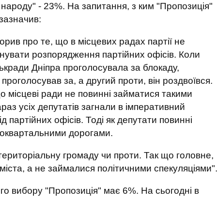
народу" - 23%. На запитання, з ким "Пропозиція"
зазначив:
ворив про те, що в місцевих радах партії не
онувати розпорядження партійних офісів. Коли
ькради Дніпра проголосувала за блокаду,
 проголосував за, а другий проти, він роздвоївся.
о місцеві ради не повинні займатися такими
раз усіх депутатів загнали в імперативний
д партійних офісів. Тоді як депутати повинні
ьоквартальними дорогами.
 територіальну громаду чи проти. Так що головне,
міста, а не займалися політичними спекуляціями"
ого вибору "Пропозиція" має 6%. На сьогодні в