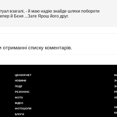
ктуал взагалі, - й маю надію знайде шляхи побороти
епер й Бєня ...Зате Ярош його друг.
 отриманні списку коментарів.
ЦЕНЗОР.НЕТ
М
НОВИНИ
З
ПОДІЇ
З
РЕЗОНАНС
Р
ФОТО
А
ВІДЕО
О
ФОТОШОПИ
К
БЛОГИ