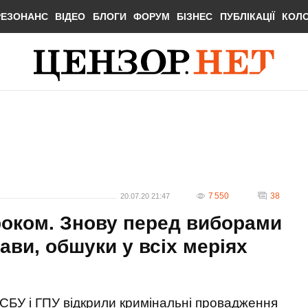
РЕЗОНАНС
ВІДЕО
БЛОГИ
ФОРУМ
БІЗНЕС
ПУБЛІКАЦІЇ
КОЛ
7 550
38
20.07.20 21:47
роком. Знову перед виборами
ави, обшуки у всіх меріях
СБУ і ГПУ відкрили кримінальні провадження