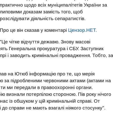
практично щодо всіх муніципалітетів України за
липовими доказам замість того, щоб
розслідувати діяльність сепаратистів.
Про це він сказав у коментарі
Цензор.НЕТ.
"Це чітке відчуття дежавю. Знову масові
лять Генеральна прокуратура і СБУ. Заступник
прі і заводить кримінальні провадження. Тобто, з
клав на Ютюб інформацію про те, що мерія
ю за підробленими червоними актами (актами на
енти ми передали в правоохоронні органи.
ію визнали потерпілою стороною. Пів року нічого
нас із обшуком у цій кримінальній справі. От
 до справи не мають взагалі ніякого стосунку".