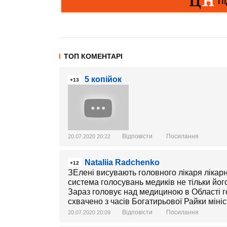
ТОП КОМЕНТАРІ
5 копійок
+13
Відповісти
Посилання
20.07.2020 20:22
Nataliia Radchenko
+12
ЗЕлені висувають головного лікаря лікарн
система голосувань медиків не тільки його 
Зараз головує над медициною в Області 
схвачено з часів Богатирьової Райки міні
Відповісти
Посилання
20.07.2020 20:09