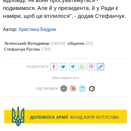
відповіді. Як вони просуватимуться -
подивимося. Але й у президента, й у Ради є
наміри, щоб це втілилося", - додав Стефанчук.
Автор:
Христина Бедрик
Зеленський Володимир
(26614)
обіцянки
(23)
Стефанчук Руслан
(794)
ПОДІЛИТИСЯ:
Мені подобається
ПІДСУМУВАТИ: