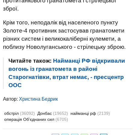
протитанкового гранатомета і стрілецької
зброї.
Крім того, неподалік від населеного пункту
Золоте-4 противник застосував гранатомети
різних систем і великокаліберні кулемети, а
поблизу Новолуганського - стрілецьку зброю.
Читайте також:
Найманці РФ відкривали
вогонь із гранатомета в районі
Старогнатівки, втрат немає, - пресцентр
ООС
Автор:
Христина Бедрик
обстріл
(36092)
Донбас
(19652)
найманці рф
(2139)
операція Об’єднаних сил
(6705)