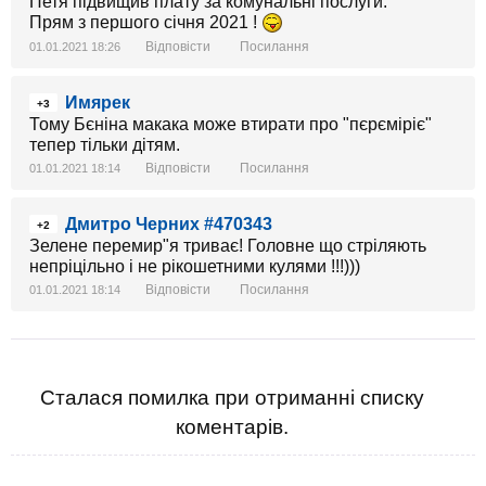
Петя підвищив плату за комунальні послуги.
Прям з першого січня 2021 !
Відповісти
Посилання
01.01.2021 18:26
Имярек
+3
Тому Бєніна макака може втирати про "пєрєміріє"
тепер тільки дітям.
Відповісти
Посилання
01.01.2021 18:14
Дмитро Черних #470343
+2
Зелене перемир"я триває! Головне що стріляють
непріцільно і не рікошетними кулями !!!)))
Відповісти
Посилання
01.01.2021 18:14
Сталася помилка при отриманні списку
коментарів.