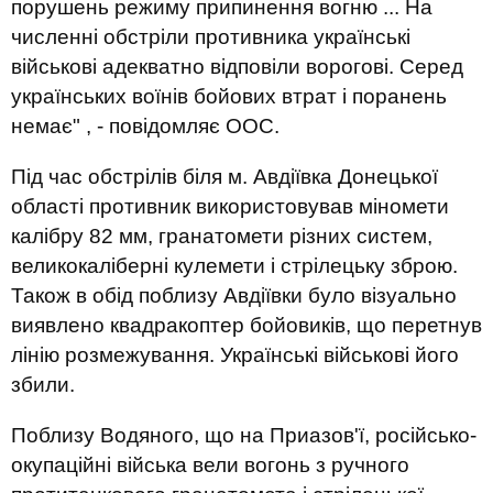
порушень режиму припинення вогню ... На
численні обстріли противника українські
військові адекватно відповіли ворогові. Серед
українських воїнів бойових втрат і поранень
немає" , - повідомляє ООС.
Під час обстрілів біля м. Авдіївка Донецької
області противник використовував міномети
калібру 82 мм, гранатомети різних систем,
великокаліберні кулемети і стрілецьку зброю.
Також в обід поблизу Авдіївки було візуально
виявлено квадракоптер бойовиків, що перетнув
лінію розмежування. Українські військові його
збили.
Поблизу Водяного, що на Приазов'ї, російсько-
окупаційні війська вели вогонь з ручного