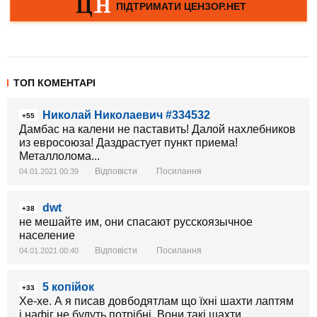
ТОП КОМЕНТАРІ
Николай Николаевич #334532
+55
Дамбас на калени не паставить! Далой нахлебников
из евросоюза! Даздрастует пункт приема!
Металлолома...
Відповісти
Посилання
04.01.2021 00:39
dwt
+38
не мешайте им, они спасают русскоязычное
население
Відповісти
Посилання
04.01.2021 00:40
5 копійок
+33
Хе-хе. А я писав довбодятлам що їхні шахти лаптям
і нафіг не будуть потрібні. Вони такі шахти