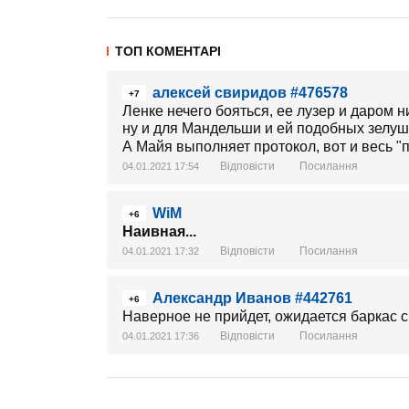
ТОП КОМЕНТАРІ
алексей свиридов #476578
+7
Ленке нечего бояться, ее лузер и даром н
ну и для Мандельши и ей подобных зелушек
А Майя выполняет протокол, вот и весь "п
Відповісти
Посилання
04.01.2021 17:54
WiM
+6
Наивная...
Відповісти
Посилання
04.01.2021 17:32
Александр Иванов #442761
+6
Наверное не прийдет, ожидается баркас 
Відповісти
Посилання
04.01.2021 17:36