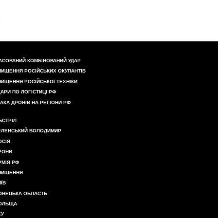
АСОВАНИЙ КОМБІНОВАНИЙ УДАР
НИЩЕННЯ РОСІЙСЬКИХ ОКУПАНТІВ
НИЩЕННЯ РОСІЙСЬКОЇ ТЕХНІКИ
ДАРИ ПО ЛОГІСТИЦІ РФ
ТАКА ДРОНІВ НА РЕГІОНИ РФ
БСТРІЛ
ЕЛЕНСЬКИЙ ВОЛОДИМИР
ОСІЯ
РОНИ
РМІЯ РФ
НИЩЕННЯ
ИЇВ
ОНЕЦЬКА ОБЛАСТЬ
ОЛЬЩА
СУ