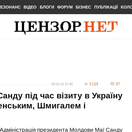
РЕЗОНАНС
ВІДЕО
БЛОГИ
ФОРУМ
БІЗНЕС
ПУБЛІКАЦІЇ
КОЛ
3 119
57
04.01.21 17:45
нду під час візиту в Україну
ленським, Шмигалем і
Адміністрація президента Молдови Маї Санду