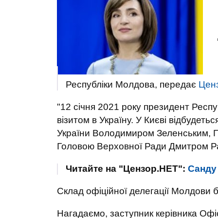
Республіки Молдова, передає
Цен
"12 січня 2021 року президент Респ
візитом в Україну. У Києві відбудеть
України Володимиром Зеленським, П
Головою Верховної Ради Дмитром Разу
Читайте на "Цензор.НЕТ":
Санду 
Склад офіційної делегації Молдови
Нагадаємо, заступник керівника Оф