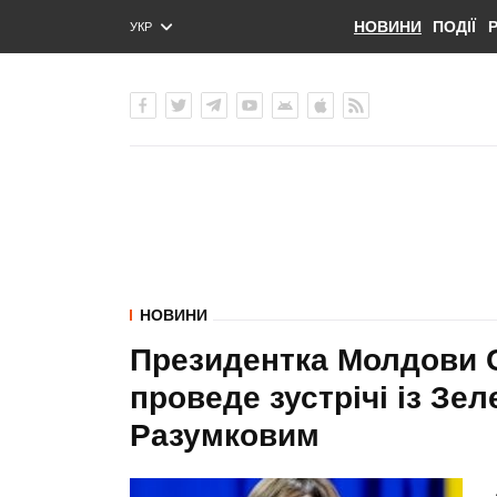
НОВИНИ
ПОДІЇ
УКР
ENG
РУС
НОВИНИ
Президентка Молдови Са
проведе зустрічі із Зе
Разумковим