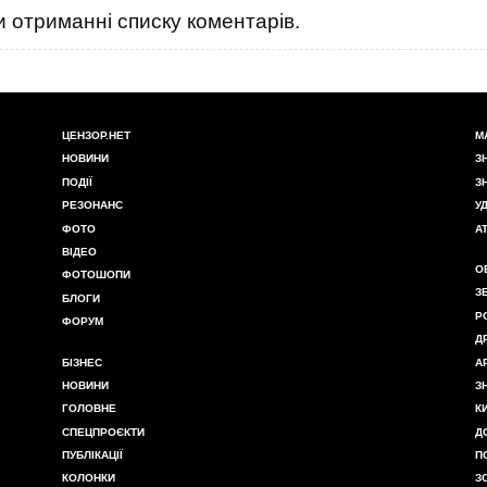
 отриманні списку коментарів.
ЦЕНЗОР.НЕТ
М
НОВИНИ
З
ПОДІЇ
З
РЕЗОНАНС
У
ФОТО
А
ВІДЕО
О
ФОТОШОПИ
З
БЛОГИ
Р
ФОРУМ
Д
БІЗНЕС
А
НОВИНИ
З
ГОЛОВНЕ
К
СПЕЦПРОЄКТИ
Д
ПУБЛІКАЦІЇ
П
КОЛОНКИ
З