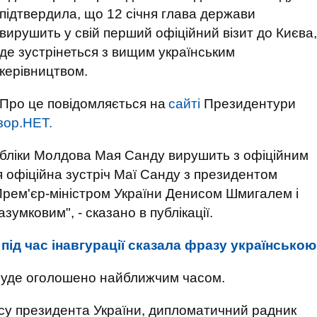
підтвердила, що 12 січня глава держави
вирушить у свій перший офіційний візит до Києва,
де зустрінеться з вищим українським
керівництвом.
Про це повідомляється на
сайті
Президентури
зор.НЕТ.
убліки Молдова Мая Санду вирушить з офіційним
ся офіційна зустріч Маї Санду з президентом
рем'єр-міністром України Денисом Шмигалем і
мковим", - сказано в публікації.
під час інавгурації сказала фразу українською
 буде оголошено найближчим часом.
ісу президента України, дипломатичний радник