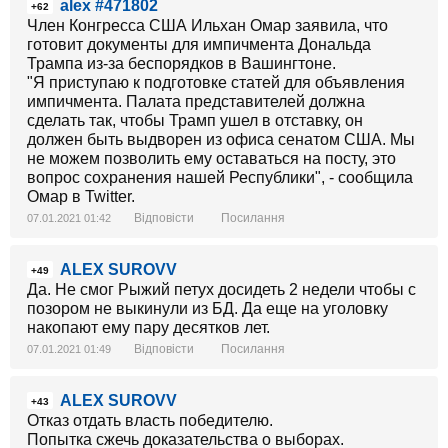
alex #471802
+62
Член Конгресса США Ильхан Омар заявила, что
готовит документы для импичмента Дональда
Трампа из-за беспорядков в Вашингтоне.
"Я приступаю к подготовке статей для объявления
импичмента. Палата представителей должна
сделать так, чтобы Трамп ушел в отставку, он
должен быть выдворен из офиса сенатом США. Мы
не можем позволить ему оставаться на посту, это
вопрос сохранения нашей Республики", - сообщила
Омар в Twitter.
Відповісти
Посилання
07.01.2021 01:42
ALEX SUROVV
+49
Да. Не смог Рыжий петух досидеть 2 недели чтобы с
позором не выкинули из БД. Да еще на уголовку
накопают ему пару десятков лет.
Відповісти
Посилання
07.01.2021 01:49
ALEX SUROVV
+43
Отказ отдать власть победителю.
Попытка сжечь доказательства о выборах.