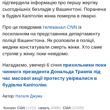
підтвердила інформацію про першу жертву
сьогоднішніх безладів у Вашингтоні. Поранена
в будівлі Капітолію жінка померла в лікарні.
Про це повідомив
телеканал CNN
із
посиланням на представника департаменту
поліції Вашингтона. Як розповіли в поліції,
медики констатували смерть жінки. Хто саме
стріляв у жінку, поки невідомо.
Нагадаємо, увечері 6 січня
прихильники поки
чинного президента Дональда Трампа під
час масової акції протесту увірвалися в
будівлю Капітолію.
Автор:
Наталя Джума
Конгрес США
(1215)
смерть
(6988)
США
(22409)