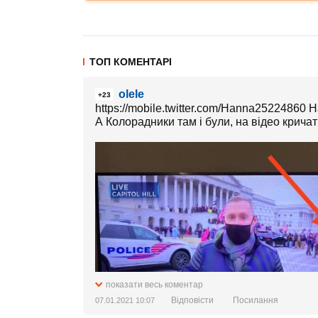
ТОП КОМЕНТАРІ
olele
+23
https://mobile.twitter.com/Hanna252248
А Колорадники там і були, на відео крича
показати весь коментар
Відповісти
Посилання
07.01.2021 10:07