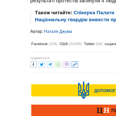
результаті протестів загинули 4 люд
Також читайте:
Спікерка Палати
Національну гвардію вивести про
Автор:
Наталя Джума
Facebook
(234)
США
(22409)
Twitter
(84)
соціал
ПОДІЛИТИСЯ: