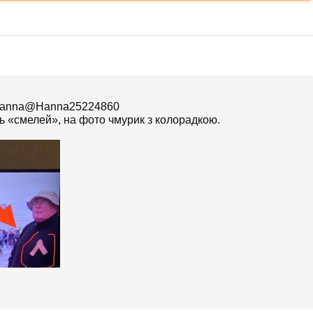
60 Hanna@Hanna25224860
ть «смелей», на фото чмурик з колорадкою.