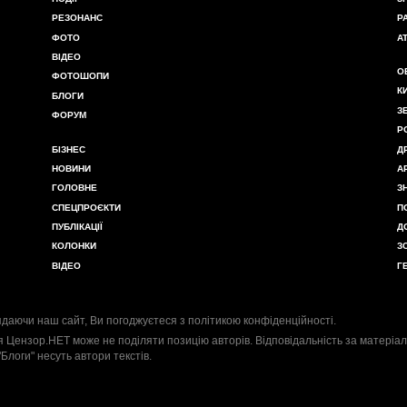
РЕЗОНАНС
Р
ФОТО
А
ВІДЕО
О
ФОТОШОПИ
К
БЛОГИ
З
ФОРУМ
Р
БІЗНЕС
Д
НОВИНИ
А
ГОЛОВНЕ
З
СПЕЦПРОЄКТИ
П
ПУБЛІКАЦІЇ
Д
КОЛОНКИ
З
ВІДЕО
Г
даючи наш сайт, Ви погоджуєтеся з
політикою конфіденційності
.
я Цензор.НЕТ може не поділяти позицію авторів. Відповідальність за матеріал
"Блоги" несуть автори текстів.