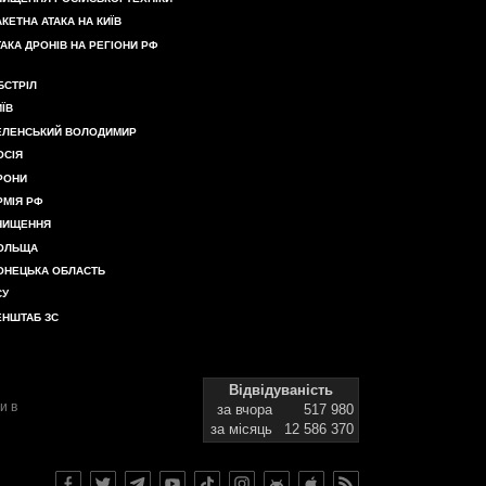
АКЕТНА АТАКА НА КИЇВ
ТАКА ДРОНІВ НА РЕГІОНИ РФ
БСТРІЛ
ИЇВ
ЕЛЕНСЬКИЙ ВОЛОДИМИР
ОСІЯ
РОНИ
РМІЯ РФ
НИЩЕННЯ
ОЛЬЩА
ОНЕЦЬКА ОБЛАСТЬ
СУ
ЕНШТАБ ЗС
Відвідуваність
и в
за вчора
517 980
за місяць
12 586 370