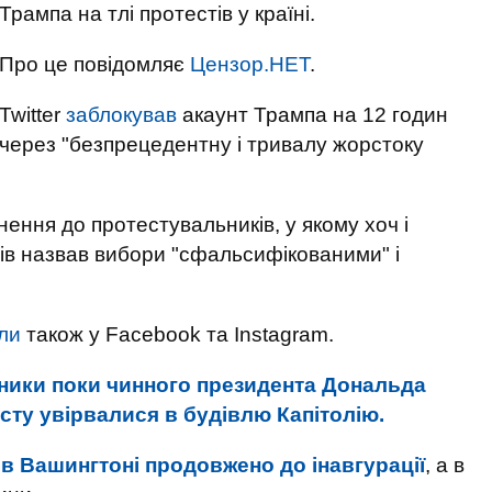
Трампа на тлі протестів у країні.
Про це повідомляє
Цензор.НЕТ
.
Twitter
заблокував
акаунт Трампа на 12 годин
через "безпрецедентну і тривалу жорстоку
ення до протестувальників, у якому хоч і
азів назвав вибори "сфальсифікованими" і
ли
також у Facebook та Instagram.
ники поки чинного президента Дональда
есту увірвалися в будівлю Капітолію.
в Вашингтоні продовжено до інавгурації
, а в