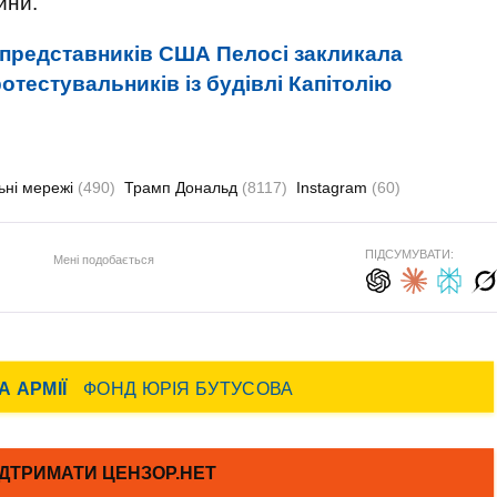
ини.
 представників США Пелосі закликала
тестувальників із будівлі Капітолію
ьні мережі
(490)
Трамп Дональд
(8117)
Instagram
(60)
ПІДСУМУВАТИ:
Мені подобається