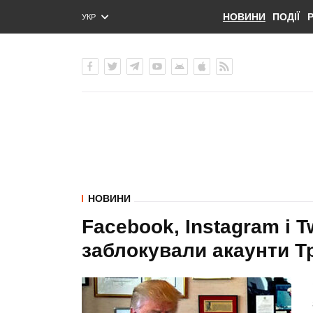
НОВИНИ
ПОДІЇ
УКР
ENG
РУС
НОВИНИ
Facebook, Instagram і T
заблокували акаунти Т