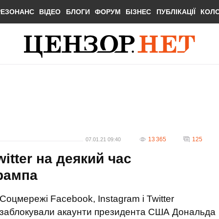
РЕЗОНАНС
ВІДЕО
БЛОГИ
ФОРУМ
БІЗНЕС
ПУБЛІКАЦІЇ
КОЛ
13 365
125
07.01.21 09:40
witter на деякий час
рампа
Соцмережі Facebook, Instagram і Twitter
заблокували акаунти президента США Дональда