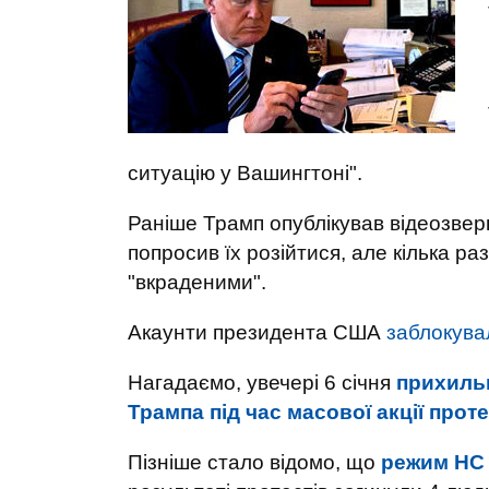
ситуацію у Вашингтоні".
Раніше Трамп опублікував відеозверн
попросив їх розійтися, але кілька р
"вкраденими".
Акаунти президента США
заблокува
Нагадаємо, увечері 6 січня
прихиль
Трампа під час масової акції прот
Пізніше стало відомо, що
режим НС 