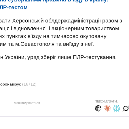
ПЛР-тестом
вати Херсонській облдержадміністрації разом з
ція і відновлення" і акціонерним товариством
их пунктах в'їзду на тимчасово окуповану
м та м.Севастополя та виїзду з неї.
н України, уряд зберіг лише ПЛР-тестування.
коронавірус
(16712)
ПІДСУМУВАТИ:
Мені подобається