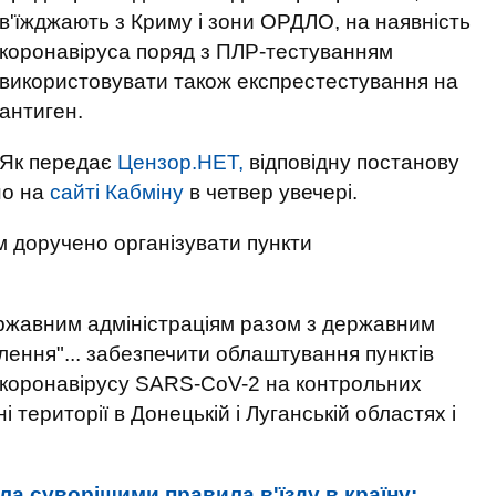
в'їжджають з Криму і зони ОРДЛО, на наявність
коронавіруса поряд з ПЛР-тестуванням
використовувати також експрестестування на
антиген.
Як передає
Цензор.НЕТ,
відповідну постанову
но на
сайті Кабміну
в четвер увечері.
м доручено організувати пункти
ержавним адміністраціям разом з державним
влення"... забезпечити облаштування пунктів
 коронавірусу SARS-CoV-2 на контрольних
і території в Донецькій і Луганській областях і
а суворішими правила в'їзду в країну: