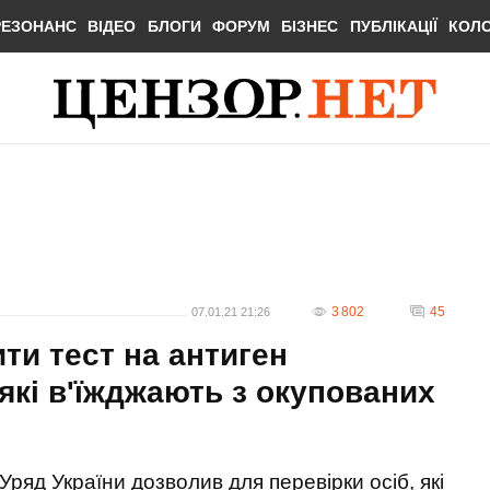
РЕЗОНАНС
ВІДЕО
БЛОГИ
ФОРУМ
БІЗНЕС
ПУБЛІКАЦІЇ
КОЛ
3 802
45
07.01.21 21:26
ти тест на антиген
 які в'їжджають з окупованих
Уряд України дозволив для перевірки осіб, які