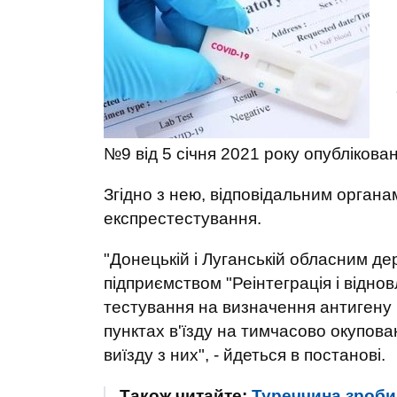
№9 від 5 січня 2021 року опублікова
Згідно з нею, відповідальним органа
експрестестування.
"Донецькій і Луганській обласним д
підприємством "Реінтеграція і відно
тестування на визначення антигену
пунктах в'їзду на тимчасово окупован
виїзду з них", - йдеться в постанові.
Також читайте:
Туреччина зробил