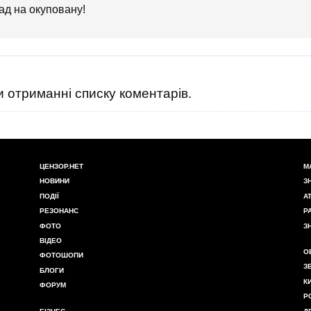
зад на окуповану!
 отриманні списку коментарів.
ЦЕНЗОР.НЕТ
М
НОВИНИ
З
ПОДІЇ
А
РЕЗОНАНС
Р
ФОТО
З
ВІДЕО
О
ФОТОШОПИ
З
БЛОГИ
К
ФОРУМ
Р