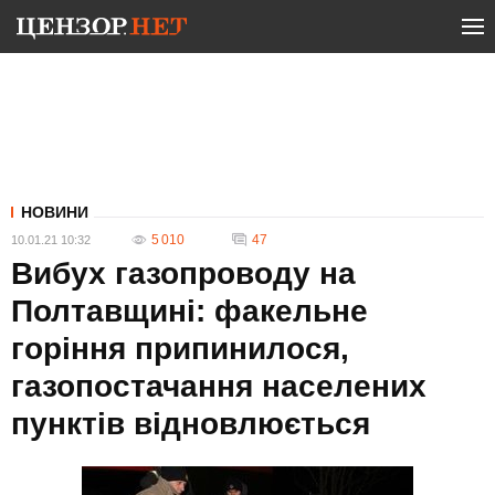
НОВИНИ
5 010
47
10.01.21 10:32
Вибух газопроводу на
Полтавщині: факельне
горіння припинилося,
газопостачання населених
пунктів відновлюється