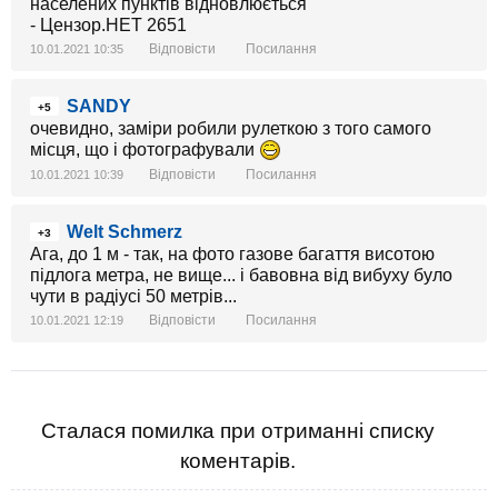
Відповісти
Посилання
10.01.2021 10:35
SANDY
+5
очевидно, заміри робили рулеткою з того самого
місця, що і фотографували
Відповісти
Посилання
10.01.2021 10:39
Welt Schmerz
+3
Ага, до 1 м - так, на фото газове багаття висотою
підлога метра, не вище... і бавовна від вибуху було
чути в радіусі 50 метрів...
Відповісти
Посилання
10.01.2021 12:19
Сталася помилка при отриманні списку
коментарів.