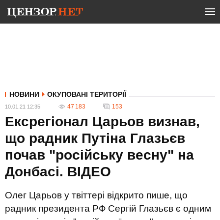
НОВИНИ
ОКУПОВАНІ ТЕРИТОРІЇ
47 183
153
10.01.21 12:35
Ексрегіонал Царьов визнав,
що радник Путіна Глазьєв
почав "російську весну" на
Донбасі. ВIДЕО
Олег Царьов у твіттері відкрито пише, що
радник президента РФ Сергій Глазьєв є одним