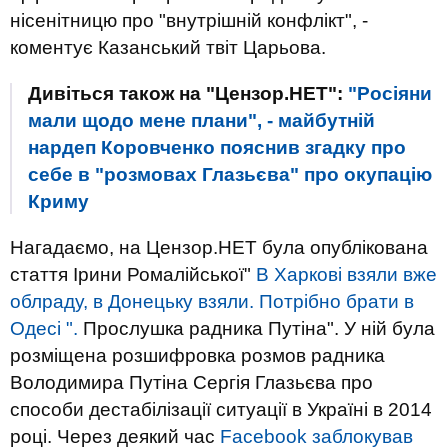
нісенітницю про "внутрішній конфлікт", -
коментує Казанський твіт Царьова.
Дивіться також на "Цензор.НЕТ":
"Росіяни
мали щодо мене плани", - майбутній
нардеп Коровченко пояснив згадку про
себе в "розмовах Глазьєва" про окупацію
Криму
Нагадаємо, на Цензор.НЕТ була опублікована
стаття Ірини Ромалійської"
В Харкові взяли вже
облраду, в Донецьку взяли. Потрібно брати в
Одесі ".
Прослушка радника Путіна". У ній була
розміщена розшифровка розмов радника
Володимира Путіна Сергія Глазьєва про
способи дестабілізації ситуації в Україні в 2014
році. Через деякий час
Facebook заблокував