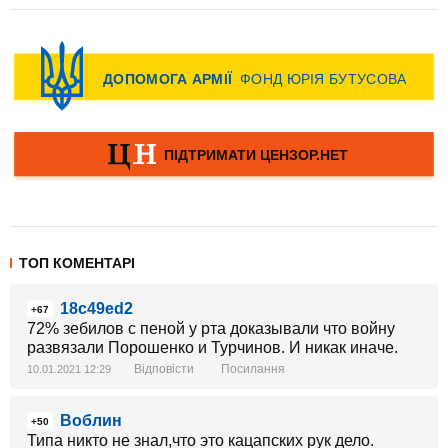
ТОП КОМЕНТАРІ
18c49ed2
+67
72% зебилов с пеной у рта доказывали что войну
развязали Порошенко и Турчинов. И никак иначе.
Відповісти
Посилання
10.01.2021 12:29
Воблин
+50
Типа никто не знал,что это кацапских рук дело.