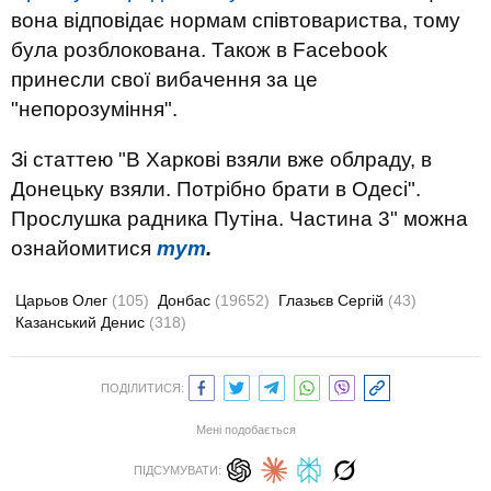
вона відповідає нормам співтовариства, тому
була розблокована. Також в Facebook
принесли свої вибачення за це
"непорозуміння".
Зі статтею "В Харкові взяли вже облраду, в
Донецьку взяли. Потрібно брати в Одесі".
Прослушка радника Путіна. Частина 3" можна
ознайомитися
тут
.
Царьов Олег
(105)
Донбас
(19652)
Глазьєв Сергій
(43)
Казанський Денис
(318)
ПОДІЛИТИСЯ:
Мені подобається
ПІДСУМУВАТИ: