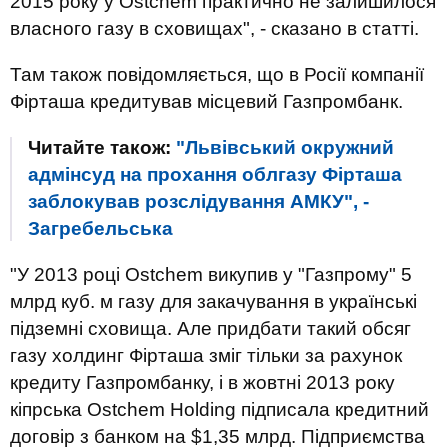
2015 року у Ostchem практично не залишилося
власного газу в сховищах", - сказано в статті.
Там також повідомляється, що в Росії компанії
Фірташа кредитував місцевий Газпромбанк.
Читайте також:
"Львівський окружний
адмінсуд на прохання облгазу Фірташа
заблокував розслідування АМКУ", -
Загребельська
"У 2013 році Ostchem викупив у "Газпрому" 5
млрд куб. м газу для закачування в українські
підземні сховища. Але придбати такий обсяг
газу холдинг Фірташа зміг тільки за рахунок
кредиту Газпромбанку, і в жовтні 2013 року
кіпрська Ostchem Holding підписала кредитний
договір з банком на $1,35 млрд. Підприємства