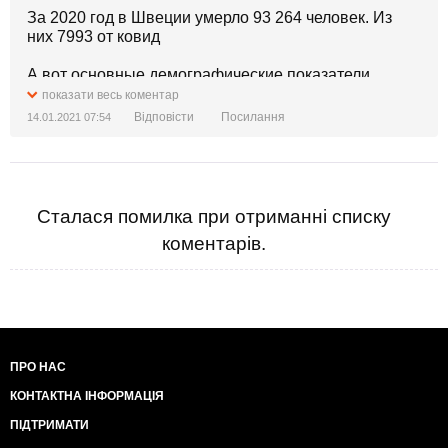
За 2020 год в Швеции умерло 93 264 человек. Из
них 7993 от ковид
А вот основные демографические показатели
Швеции за 2019 год:
показати весь коментар
Родившихся: 121 123 человека
Відповісти
Посилання
14.01.2021 07:54
Умерших: 94 945 человек
То есть в год СТРАШНОЙ ПАНДЕМИИ умерло
меньше, чем годом ранее.
Занавес.
Сталася помилка при отриманні списку
коментарів.
Хорошо покарантинили?
ПРО НАС
КОНТАКТНА ІНФОРМАЦІЯ
ПІДТРИМАТИ