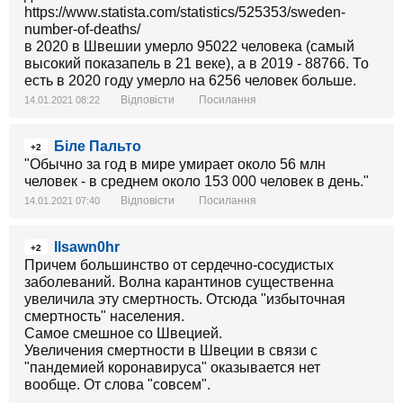
https://www.statista.com/statistics/525353/sweden-
number-of-deaths/
в 2020 в Швешии умерло 95022 человека (самый
высокий показапель в 21 веке), а в 2019 - 88766. То
есть в 2020 году умерло на 6256 человек больше.
Відповісти
Посилання
14.01.2021 08:22
Біле Пальто
+2
"Обычно за год в мире умирает около 56 млн
человек - в среднем около 153 000 человек в день."
Відповісти
Посилання
14.01.2021 07:40
Ilsawn0hr
+2
Причем большинство от сердечно-сосудистых
заболеваний. Волна карантинов существенна
увеличила эту смертность. Отсюда "избыточная
смертность" населения.
Самое смешное со Швецией.
Увеличения смертности в Швеции в связи с
"пандемией коронавируса" оказывается нет
вообще. От слова "совсем".