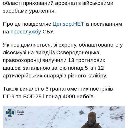
області прихований арсенал з військовими
засобами ураження.
Про це повідомляє
Цензор.НЕТ
із посиланням
на
пресслужбу
СБУ.
Як повідомляється, зі схрону, облаштованого у
лісосмузі на виїзді із Сєверодонецька,
правоохоронці вилучили 13 тротилових
шашок, загальною вагою понад 5 кг і 12
артилерійських снарядів різного калібру.
Також виявлено 6 гранатометних пострілів
ПГ-9 та ВОГ-25 і понад 4000 набоїв.