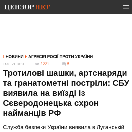
НОВИНИ
АГРЕСІЯ РОСІЇ ПРОТИ УКРАЇНИ
2 221
5
14.01.21 10:31
Тротилові шашки, артснаряди
та гранатометні постріли: СБУ
виявила на виїзді із
Сєверодонецька схрон
найманців РФ
Служба безпеки України виявила в Луганській