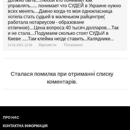
должно быть....Любой кто понимает как
управлять...... понимает что СУДЕЙ в Украине нужно
всех менять....Давно когда-то моя однокласница
хотела стать судьей в маленьком райцентре(
работала нотариусом - образоване
отличное)....Цена вопроса 40 тысяч долларов....Так
и не стала....Подумаем сколько стоят СУДЬИ в
Киеве .....Там клейма негде ставить...Калядники...
Відповісти
Посилання
14.01.2021 12:39
Сталася помилка при отриманні списку
коментарів.
ПРО НАС
КОНТАКТНА ІНФОРМАЦІЯ