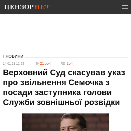
НОВИНИ
21 554
154
14.01.21 12:33
Верховний Суд скасував указ
про звільнення Семочка з
посади заступника голови
Служби зовнішньої розвідки