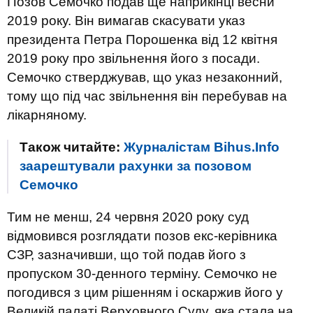
Позов Семочко подав ще наприкінці весни
2019 року. Він вимагав скасувати указ
президента Петра Порошенка від 12 квітня
2019 року про звільнення його з посади.
Семочко стверджував, що указ незаконний,
тому що під час звільнення він перебував на
лікарняному.
Також читайте:
Журналістам Bihus.Info
заарештували рахунки за позовом
Семочко
Тим не менш, 24 червня 2020 року суд
відмовився розглядати позов екс-керівника
СЗР, зазначивши, що той подав його з
пропуском 30-денного терміну. Семочко не
погодився з цим рішенням і оскаржив його у
Великій палаті Верховного Суду, яка стала на