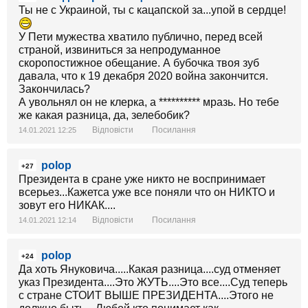
Ты не с Украиной, ты с кацапской за...упой в сердце!
У Пети мужества хватило публично, перед всей
страной, извиниться за непродуманное
скоропостижное обещание. А бубочка твоя зуб
давала, что к 19 декабря 2020 война закончится.
Закончилась?
А увольнял он не клерка, а ********** мразь. Но тебе
же какая разница, да, зелебобик?
Відповісти
Посилання
14.01.2021 12:25
polop
+27
Президента в сране уже никто не воспринимает
всерьез...Кажетса уже все поняли что он НИКТО и
зовут его НИКАК....
Відповісти
Посилання
14.01.2021 12:14
polop
+24
Да хоть Януковича.....Какая разница....суд отменяет
указ Президента....Это ЖУТЬ....Это все....Суд теперь
с стране СТОИТ ВЫШЕ ПРЕЗИДЕНТА....Этого не