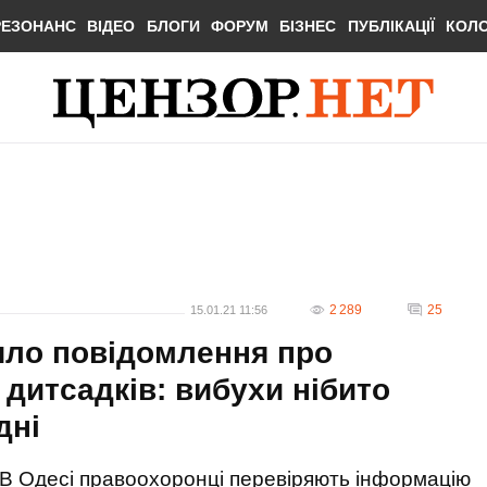
РЕЗОНАНС
ВІДЕО
БЛОГИ
ФОРУМ
БІЗНЕС
ПУБЛІКАЦІЇ
КОЛ
2 289
25
15.01.21 11:56
шло повідомлення про
дитсадків: вибухи нібито
дні
В Одесі правоохоронці перевіряють інформацію