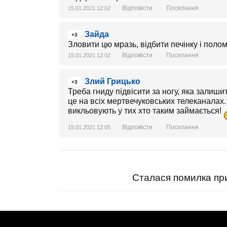
Відповісти
Посилання
15.01.2021 12:02
Зайда
+3
Зловити цю мразь, відбити печінку і полом
Відповісти
Посилання
15.01.2021 12:02
Злий Грицько
+3
Треба гниду підвісити за ногу, яка залиш
це на всіх мертвечуковських телеканалах.
викльовують у тих хто таким займається!
Відповісти
Посилання
15.01.2021 12:05
Сталася помилка при