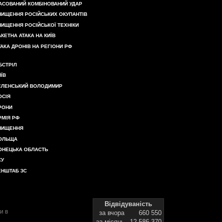
АСОВАНИЙ КОМБІНОВАНИЙ УДАР
НИЩЕННЯ РОСІЙСЬКИХ ОКУПАНТІВ
НИЩЕННЯ РОСІЙСЬКОЇ ТЕХНІКИ
АКЕТНА АТАКА НА КИЇВ
ТАКА ДРОНІВ НА РЕГІОНИ РФ
БСТРІЛ
ИЇВ
ЕЛЕНСЬКИЙ ВОЛОДИМИР
ОСІЯ
РОНИ
РМІЯ РФ
НИЩЕННЯ
ОЛЬЩА
ОНЕЦЬКА ОБЛАСТЬ
СУ
ЕНШТАБ ЗС
Відвідуваність
и в
за вчора
660 550
за місяць
12 586 370