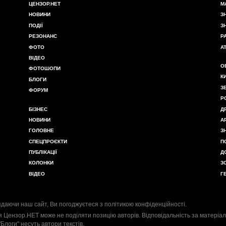
ЦЕНЗОР.НЕТ
М
НОВИНИ
З
ПОДІЇ
З
РЕЗОНАНС
Р
ФОТО
А
ВІДЕО
О
ФОТОШОПИ
К
БЛОГИ
З
ФОРУМ
Р
БІЗНЕС
Д
НОВИНИ
А
ГОЛОВНЕ
З
СПЕЦПРОЄКТИ
П
ПУБЛІКАЦІЇ
Д
КОЛОНКИ
З
ВІДЕО
Г
даючи наш сайт, Ви погоджуєтеся з
політикою конфіденційності
.
я Цензор.НЕТ може не поділяти позицію авторів. Відповідальність за матеріал
"Блоги" несуть автори текстів.