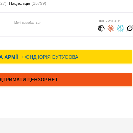
127)
Нацполіція
(15799)
ПІДСУМУВАТИ:
Мені подобається