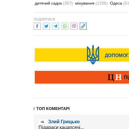
дитячий садок
(357)
мінування
(1236)
Одеса
(5
ПОДІЛИТИСЯ:
ТОП КОМЕНТАРІ
Злий Грицько
+6
Підараси кацапсячі...