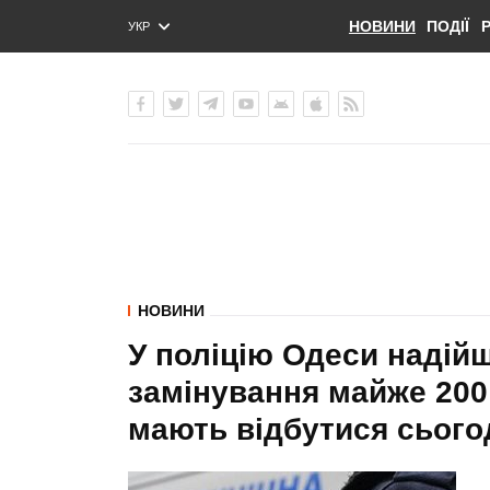
НОВИНИ
ПОДІЇ
УКР
ENG
РУС
НОВИНИ
У поліцію Одеси надій
замінування майже 200 
мають відбутися сього