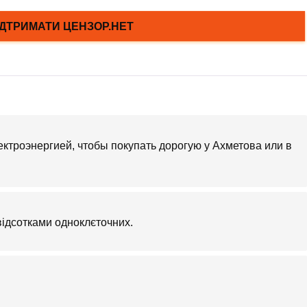
троэнергией, чтобы покупать дорогую у Ахметова или в
відсотками одноклєточних.