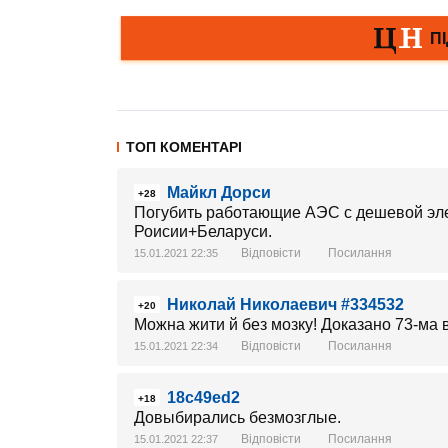
ТОП КОМЕНТАРІ
Майкл Дорси
+28
Погубить работающие АЭС с дешевой элек
Роисии+Беларуси.
Відповісти
Посилання
15.01.2021 22:35
Николай Николаевич #334532
+20
Можна жити й без мозку! Доказано 73-ма 
Відповісти
Посилання
15.01.2021 22:34
18c49ed2
+18
Довыбирались безмозглые.
Відповісти
Посилання
15.01.2021 22:37