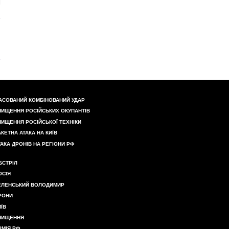
АСОВАНИЙ КОМБІНОВАНИЙ УДАР
НИЩЕННЯ РОСІЙСЬКИХ ОКУПАНТІВ
НИЩЕННЯ РОСІЙСЬКОЇ ТЕХНІКИ
АКЕТНА АТАКА НА КИЇВ
ТАКА ДРОНІВ НА РЕГІОНИ РФ
БСТРІЛ
ОСІЯ
ЕЛЕНСЬКИЙ ВОЛОДИМИР
РОНИ
ИЇВ
НИЩЕННЯ
РМІЯ РФ