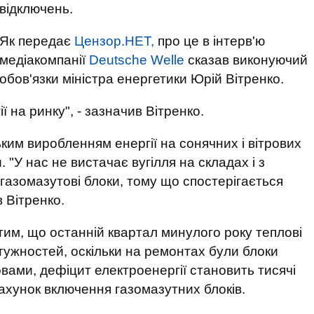
відключень.
Як передає
Цензор.НЕТ,
про це в інтерв'ю
медіакомпанії
Deutsche Welle
сказав виконуючий
обов'язки міністра енергетики Юрій Вітренко.
ї на ринку", - зазначив Вітренко.
ьким виробленням енергії на сонячних і вітрових
 "У нас не вистачає вугілля на складах і з
газомазутові блоки, тому що спостерігається
в Вітренко.
 тим, що останній квартал минулого року теплові
тужностей, оскільки на ремонтах були блоки
вами, дефіцит електроенергії становить тисячі
рахунок включення газомазутних блоків.