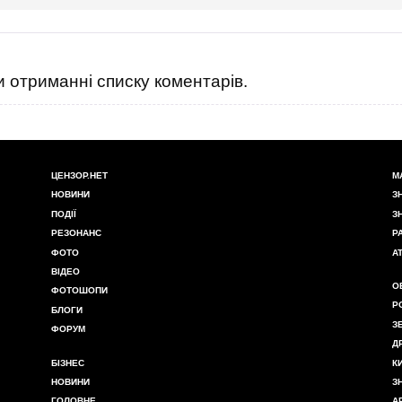
 отриманні списку коментарів.
ЦЕНЗОР.НЕТ
М
НОВИНИ
З
ПОДІЇ
З
РЕЗОНАНС
Р
ФОТО
А
ВІДЕО
О
ФОТОШОПИ
Р
БЛОГИ
З
ФОРУМ
Д
БІЗНЕС
К
НОВИНИ
З
ГОЛОВНЕ
А