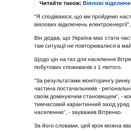
Читайте також:
Віялові відключе
"Я сподіваюся, що ми пройдемо насту
віялових відключень електроенергії",
Він додав, що Україна має стати ча
такі ситуації не повторювалися в ма
Щодо цін на газ для населення Вітре
побутових споживачів з 1 лютого.
"За результатами моніторингу ринку
частина постачальників - регіональн
своїм домінуючим становищем", - кон
тимчасовий карантинний захід уряд 
населенню", - зауважив Вітренко.
За його словами, цей крок можна вв