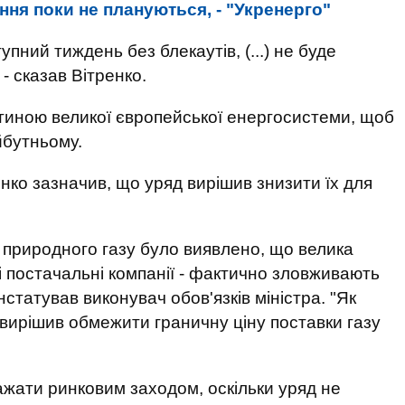
ння поки не плануються, - "Укренерго"
пний тиждень без блекаутів, (...) не буде
 - сказав Вітренко.
стиною великої європейської енергосистеми, щоб
йбутньому.
нко зазначив, що уряд вирішив знизити їх для
 природного газу було виявлено, що велика
і постачальні компанії - фактично зловживають
статував виконувач обов'язків міністра. "Як
вирішив обмежити граничну ціну поставки газу
ажати ринковим заходом, оскільки уряд не