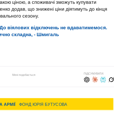
 такою ціною, а споживачі зможуть купувати
енко додав, що знижені ціни діятимуть до кінця
ювального сезону.
До віялових відключень не вдаватимемося.
тично складна, - Шмигаль
ПІДСУМУВАТИ:
Мені подобається