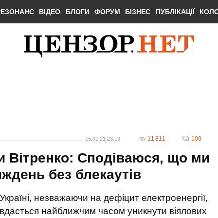
РЕЗОНАНС
ВІДЕО
БЛОГИ
ФОРУМ
БІЗНЕС
ПУБЛІКАЦІЇ
КОЛ
11 811
100
15.01.21 23:13
ки Вітренко: Сподіваюся, що ми
ждень без блекаутів
Україні, незважаючи на дефіцит електроенергії,
вдасться найближчим часом уникнути віялових