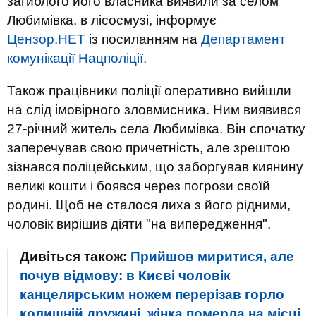
загиблого його власника виявили за селом
Любимівка, в лісосмузі, інформує
Цензор.НЕТ
із посиланням на
Департамент
комунікації Нацполіції.
Також працівники поліції оперативно вийшли
на слід імовірного зловмисника. Ним виявився
27-річний житель села Любимівка. Він спочатку
заперечував свою причетність, але зрештою
зізнався поліцейським, що заборгував киянину
великі кошти і боявся через погрози своїй
родині. Щоб не сталося лиха з його рідними,
чоловік вирішив діяти "на випередження".
Дивіться також:
Прийшов миритися, але
почув відмову: в Києві чоловік
канцелярським ножем перерізав горло
колишній дружині, жінка померла на місці.