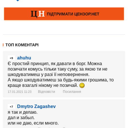
ТОП КОМЕНТАРІ
ahuhu
+9
Є простий принцип, як давати в борг. Можна
позичати комусь тільки таку суму, за якою ти не
шкодуватимеш у разі її неповернення.
А якщо шкодуватимеш за будь-якими грошима, то
краще взагалі нікому не позичай.
Відповісти
Посилання
17.01.2021 11:23
Dmytro Zagashev
+7
я так и делаю.
дал и забыл.
или не даю, если много.