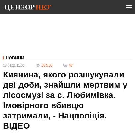
НОВИНИ
18 510
47
17.01.21 11:03
Киянина, якого розшукували
дві доби, знайшли мертвим у
лісосмузі за с. Любимівка.
Імовірного вбивцю
затримали, - Нацполіція.
ВIДЕО