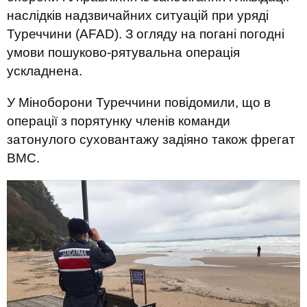
наслідків
надзвичайних
ситуацій
при
уряді
Туреччини
(
AFAD
)
.
З огляду на
погані погодні
умови
пошуково
-
рятувальна
операція
ускладнена
.
У
Міноборони
Туреччини
повідомили
,
що
в
операції
з порятунку
членів
команди
затонулого
суховантажу
задіяно
також
фрегат
ВМС
.