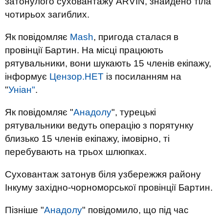
затонулого суховантажу ARVİN, знайдено тіла
чотирьох загиблих.
Як повідомляє
Mash
, пригода сталася в
провінції Бартин. На місці працюють
рятувальники, вони шукають 15 членів екіпажу,
інформує
Цензор.НЕТ
із посиланням на
"
Уніан"
.
Як повідомляє "
Анадолу
", турецькі
рятувальники ведуть операцію з порятунку
близько 15 членів екіпажу, імовірно, ті
перебувають на трьох шлюпках.
Суховантаж затонув біля узбережжя району
Інкуму західно-чорноморської провінції Бартин.
Пізніше "
Анадолу
" повідомило, що під час