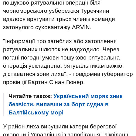
пошуково-рятувальної операції біля
чорноморського узбережжя Туреччини
вдалося врятувати трьох членів команди
затонулого суховантажу ARVİN.
"Інформації про загиблих або затоплення
рятувальних шлюпок не надходило. Через
погані погодні умови пошуково-рятувальна
операція ускладнена, рятувальникам важко
діставатися зони лиха", - повідомив губернатор
провінції Бартин Сінан Гюнер.
Читайте також:
Український моряк зник
безвісти, випавши за борт судна в
Балтійському морі
У
район
лиха
вирушили
катери
берегової
охорони
і
Управління
із
запобігання
і
ліквідації