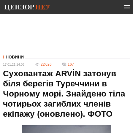
НОВИНИ
22 026
167
17.01.21 14:05
Суховантаж ARVİN затонув
біля берегів Туреччини в
Чорному морі. Знайдено тіла
чотирьох загиблих членів
екіпажу (оновлено). ФОТО