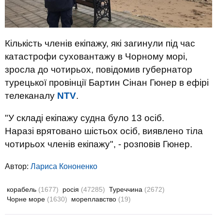
Кількість членів
екіпажу
, які загинули
під час
катастрофи
суховантажу
в
Чорному
морі
,
зросла
до
чотирьох
,
повідомив
губернатор
турецької
провінції
Бартин
Сінан
Гюнер
в
ефірі
телеканалу
NTV
.
"У складі е
кіпажу
судна
було
13 осіб
.
Наразі
врятовано шістьох
осіб
,
виявлено
тіла
чотирьох
членів
екіпажу
"
,
-
розповів
Гюнер
.
Автор:
Лариса Кононенко
корабель
(1677)
росія
(47285)
Туреччина
(2672)
Чорне море
(1630)
мореплавство
(19)