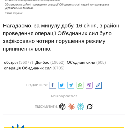
Нагадаємо
,
за
минулу добу
,
16 січня,
в
районі
проведення
операції
Об'єднаних
сил
було
зафіксовано
чотири
порушення
режиму
припинення
вогню
.
обстріл
(36077)
Донбас
(19652)
Об’єднані сили
(605)
операція Об’єднаних сил
(6705)
ПОДІЛИТИСЯ:
Мені подобається
ПІДСУМУВАТИ: