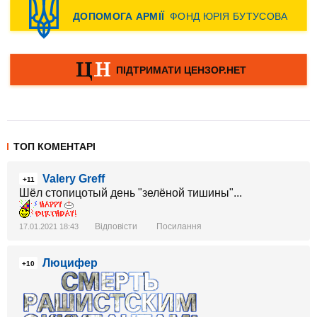
ТОП КОМЕНТАРІ
Valery Greff
+11
Шёл стопицотый день "зелёной тишины"...
Відповісти
Посилання
17.01.2021 18:43
Люцифер
+10