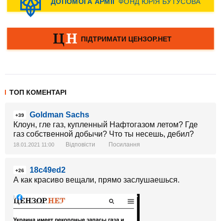
ТОП КОМЕНТАРІ
Goldman Sachs
+39
Клоун, гле газ, купленный Нафтогазом летом? Где
газ собственной добычи? Что ты несешь, дебил?
Відповісти
Посилання
18.01.2021 11:00
18c49ed2
+26
А как красиво вещали, прямо заслушаешься.