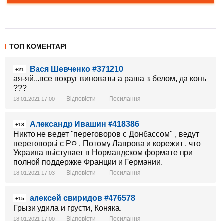
ТОП КОМЕНТАРІ
Вася Шевченко #371210
+21
ая-яй...все вокруг виноваты а раша в белом, да конь
???
Відповісти
Посилання
18.01.2021 17:00
Александр Ивашин #418386
+18
Никто не ведет "переговоров с Донбассом" , ведут
переговорьі с РФ . Потому Лаврова и корежит , что
Украина вьіступает в Нормандском формате при
полной поддержке Франции и Германии.
Відповісти
Посилання
18.01.2021 17:03
алексей свиридов #476578
+15
Грызи удила и грусти, Коняка.
Відповісти
Посилання
18.01.2021 17:00