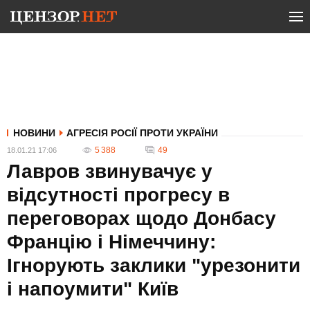
НОВИНИ
АГРЕСІЯ РОСІЇ ПРОТИ УКРАЇНИ
5 388
49
18.01.21 17:06
Лавров звинувачує у
відсутності прогресу в
переговорах щодо Донбасу
Францію і Німеччину:
Ігнорують заклики "урезонити
і напоумити" Київ