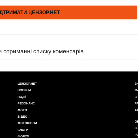
 отриманні списку коментарів.
ЦЕНЗОР.НЕТ
З
НОВИНИ
М
ПОДІЇ
З
РЕЗОНАНС
Р
ФОТО
А
ВІДЕО
О
ФОТОШОПИ
З
БЛОГИ
Р
ФОРУМ