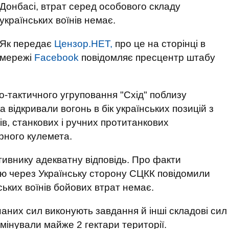
Донбасі, втрат серед особового складу
українських воїнів немає.
Як передає
Цензор.НЕТ,
про це на сторінці в
мережі
Facebook
повідомляє пресцентр штабу
о-тактичного угруповання "Схід" поблизу
а відкривали вогонь в бік українських позицій з
в, станкових і ручних протитанкових
ерного кулемета.
тивнику адекватну відповідь. Про факти
 через Українську сторону СЦКК повідомили
ких воїнів бойових втрат немає.
аних сил виконують завдання й інші складові сил
інували майже 2 гектари території.