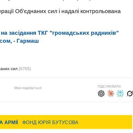
рації Об'єднаних сил і надалі контрольована
на засідання ТКГ "громадських радників"
сом, - Гармаш
наних сил
(6705)
ПІДСУМУВАТИ:
Мені подобається