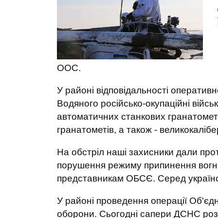
ООС.
У районі відповідальності оперативн
Водяного російсько-окупаційні військ
автоматичних станкових гранатометі
гранатометів, а також - великокаліб
На обстріл наші захисники дали про
порушення режиму припинення вогню
представникам ОБСЄ. Серед українсь
У районі проведення операції Об'єдн
оборони. Сьогодні сапери ДСНС розм