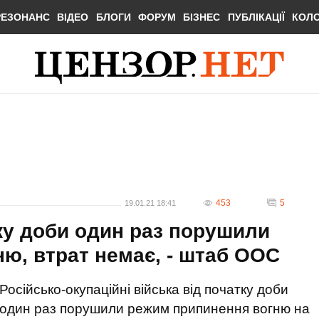
РЕЗОНАНС
ВІДЕО
БЛОГИ
ФОРУМ
БІЗНЕС
ПУБЛІКАЦІЇ
КОЛ
453
5
19.01.21 18:41
ку доби один раз порушили
ю, втрат немає, - штаб ООС
Російсько-окупаційні війська від початку доби
один раз порушили режим припинення вогню на