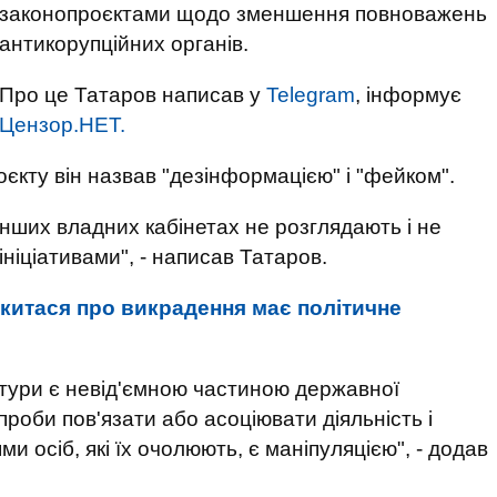
законопроєктами щодо зменшення повноважень
антикорупційних органів.
Про це Татаров написав у
Telegram
, інформує
Цензор.НЕТ.
єкту він назвав "дезінформацією" і "фейком".
 інших владних кабінетах не розглядають і не
ніціативами", - написав Татаров.
китася про викрадення має політичне
тури є невід'ємною частиною державної
проби пов'язати або асоціювати діяльність і
ми осіб, які їх очолюють, є маніпуляцією", - додав