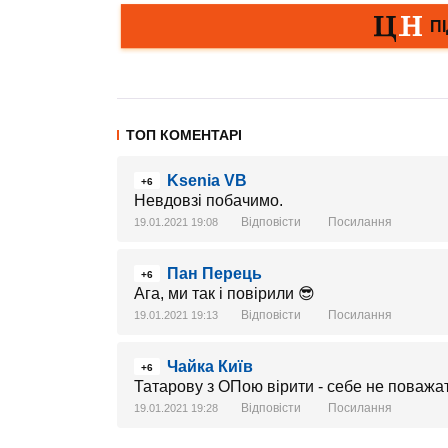
ТОП КОМЕНТАРІ
Ksenia VB
+6
Невдовзі побачимо.
Відповісти
Посилання
19.01.2021 19:08
Пан Перець
+6
Ага, ми так і повірили 😎
Відповісти
Посилання
19.01.2021 19:13
Чайка Київ
+6
Татарову з ОПою вірити - себе не поважа
Відповісти
Посилання
19.01.2021 19:28