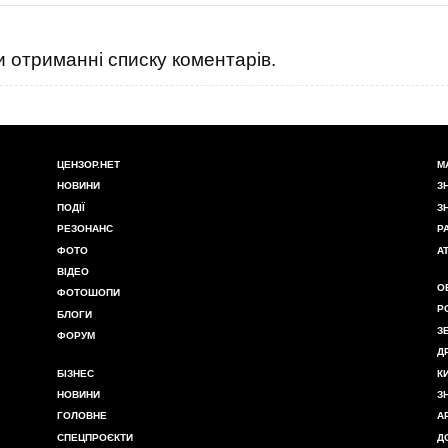
 отриманні списку коментарів.
ЦЕНЗОР.НЕТ
М
НОВИНИ
З
ПОДІЇ
З
РЕЗОНАНС
Р
ФОТО
А
ВІДЕО
О
ФОТОШОПИ
Р
БЛОГИ
З
ФОРУМ
Д
БІЗНЕС
К
НОВИНИ
З
ГОЛОВНЕ
А
СПЕЦПРОЄКТИ
Д