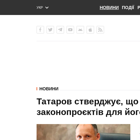
НОВИНИ
ПОДІЇ
УКР
ENG
РУС
НОВИНИ
Татаров стверджує, що
законопроєктів для йо