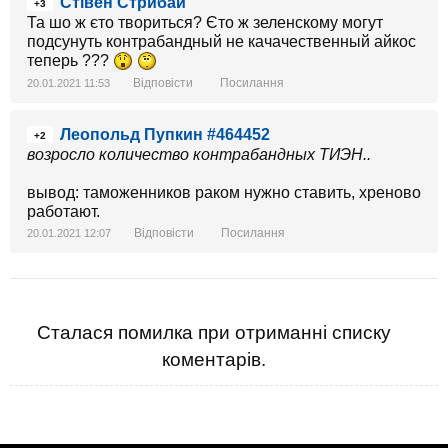
Стівен Стрибай
+3
Та шо ж єто твориться? Єто ж зеленскому могут
подсунуть контрабандный не качачественный айкос
теперь ???
Відповісти
Посилання
20.01.2021 11:53
Леопольд Пупкин #464452
+2
возросло количество контрабандных ТИЭН..
вывод: таможенников раком нужно ставить, хреново
работают.
Відповісти
Посилання
20.01.2021 12:07
Сталася помилка при отриманні списку
коментарів.