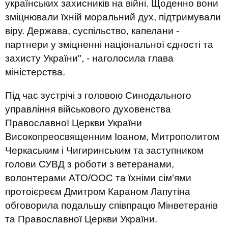
українських захисників на війні. Щоденно вони
зміцнювали їхній моральний дух, підтримували
віру. Держава, суспільство, капелани -
партнери у зміцненні національної єдності та
захисту України", - наголосила глава
міністерства.
Під час зустрічі з головою Синодального
управління військового духовенства
Православної Церкви України
Високопреосвященним Іоаном, Митрополитом
Черкаським і Чигиринським та заступником
голови СУВД з роботи з ветеранами,
волонтерами АТО/ООС та їхніми сім’ями
протоієреєм Дмитром Караном Лапутіна
обговорила подальшу співпрацю Мінветеранів
та Православної Церкви України.