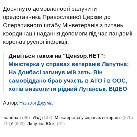
Досягнуто домовленості залучити
представника Православної Церкви до
Оперативного штабу Мінветеранів з питань
координації надання допомоги під час пандемії
коронавірусної інфекції.
Дивіться також на "Цензор.НЕТ":
Міністерка у справах ветеранів Лапутіна:
На Донбасі загинув мій зять. Він
самовіддано брав участь в АТО і в ООС,
хотів визволити рідний Луганськ. ВIДЕО
Автор:
Наталя Джума
капелан
(86)
УБД
(137)
Міністерство у справах ветеранів
(270)
ПЦУ
(803)
Лапутіна Юлія
(61)