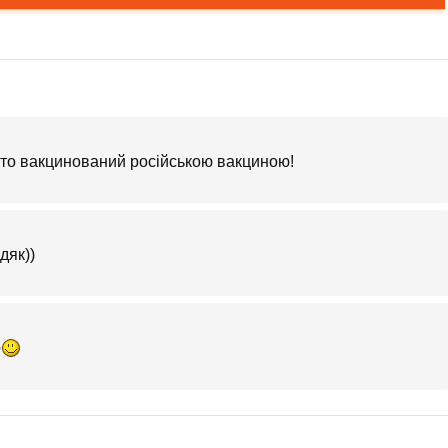
 хто вакцинований російською вакциною!
дяк))
о