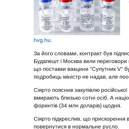
hvg.hu.
За його словами, контракт був підпис
Будапешт і Москва вели переговори 
що поставки вакцини "Супутник V" бу
подробиць міністр не надав, але поо
Сіярто пояснив закупівлю російсько
вмирають близько сотні осіб. А нац
форинтів (34 млн доларів) щодня.
Сіярто підкреслив, що прискорення в
повернутися в нормальне русло.