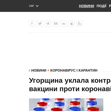
НОВИНИ
ПОДІЇ
УКР
ENG
РУС
НОВИНИ
КОРОНАВІРУС І КАРАНТИН
Угорщина уклала контра
вакцини проти коронав