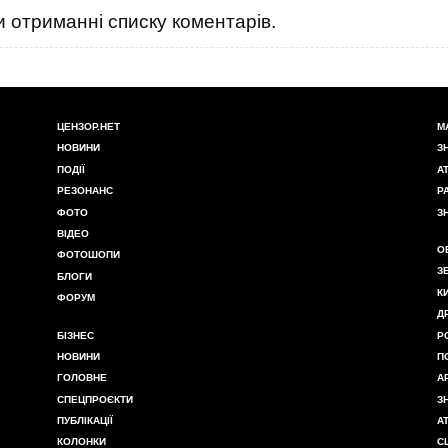
 отриманні списку коментарів.
ЦЕНЗОР.НЕТ
М
НОВИНИ
З
ПОДІЇ
А
РЕЗОНАНС
Р
ФОТО
З
ВІДЕО
О
ФОТОШОПИ
З
БЛОГИ
К
ФОРУМ
Д
БІЗНЕС
Р
НОВИНИ
П
ГОЛОВНЕ
А
СПЕЦПРОЄКТИ
З
ПУБЛІКАЦІЇ
А
КОЛОНКИ
С