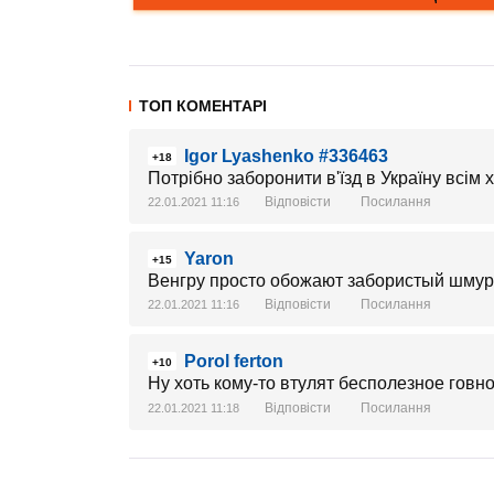
ТОП КОМЕНТАРІ
Igor Lyashenko #336463
+18
Потрібно заборонити в'їзд в Україну всім
Відповісти
Посилання
22.01.2021 11:16
Yaron
+15
Венгру просто обожают забористый шмур
Відповісти
Посилання
22.01.2021 11:16
Porol ferton
+10
Ну хоть кому-то втулят бесполезное говн
Відповісти
Посилання
22.01.2021 11:18