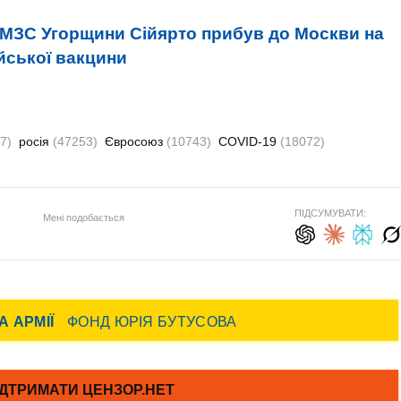
 МЗС Угорщини Сійярто прибув до Москви на
йської вакцини
7)
росія
(47253)
Євросоюз
(10743)
COVID-19
(18072)
ПІДСУМУВАТИ:
Мені подобається