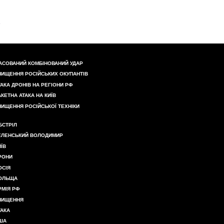
АСОВАНИЙ КОМБІНОВАНИЙ УДАР
НИЩЕННЯ РОСІЙСЬКИХ ОКУПАНТІВ
ТАКА ДРОНІВ НА РЕГІОНИ РФ
АКЕТНА АТАКА НА КИЇВ
НИЩЕННЯ РОСІЙСЬКОЇ ТЕХНІКИ
БСТРІЛ
ЕЛЕНСЬКИЙ ВОЛОДИМИР
ИЇВ
РОНИ
ОСІЯ
ОЛЬЩА
РМІЯ РФ
НИЩЕННЯ
ТАКА
ША