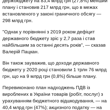
держбюджету на 83,4 млрд грн (27,8%) менший
плану і становив 217 млрд грн, що в межах
встановленого у законі граничного обсягу
—
298 млрд грн.
"Однак у порівнянні з 2019 роком дефіцит
державного бюджету зріс у 2,7 раза і став
найбільшим за останні десять років",
—
сказав
Валерій Пацкан.
Він також зауважив, що доходи державного
бюджету у 2020 році становили 1 трлн 76 млрд
грн, що на 9 млрд грн (0,8%) більше плану.
Перевиконано план надходжень ПДВ із
вироблених в України товарів (робіт, послуг) з
урахуванням бюджетного відшкодування, — на
40,4 млрд грн (47%); акцизного податку — на