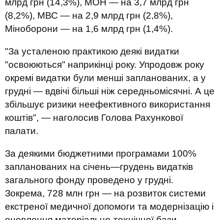
млрд грн (14,3%), МОН — на 3,7 млрд грн
(8,2%), МВС — на 2,9 млрд грн (2,8%),
Міноборони — на 1,6 млрд грн (1,4%).
"За усталеною практикою деякі видатки
"освоюються" наприкінці року. Упродовж року
окремі видатки були менші запланованих, а у
грудні — вдвічі більші ніж середньомісячні. А це
збільшує ризики неефективного використання
коштів", — наголосив Голова Рахункової
палати.
За деякими бюджетними програмами 100%
запланованих на січень—грудень видатків
загального фонду проведено у грудні.
Зокрема, 728 млн грн — на розвиток системи
екстреної медичної допомоги та модернізацію і
оновлення матеріально-технічної бази