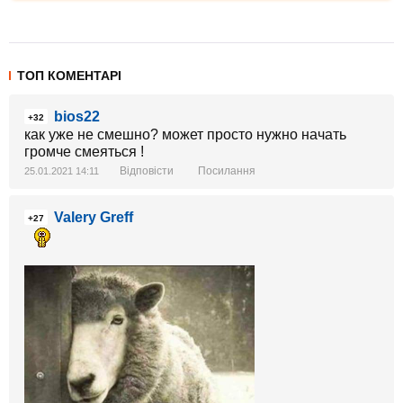
ТОП КОМЕНТАРІ
bios22
+32
как уже не смешно? может просто нужно начать
громче смеяться !
Відповісти
Посилання
25.01.2021 14:11
Valery Greff
+27