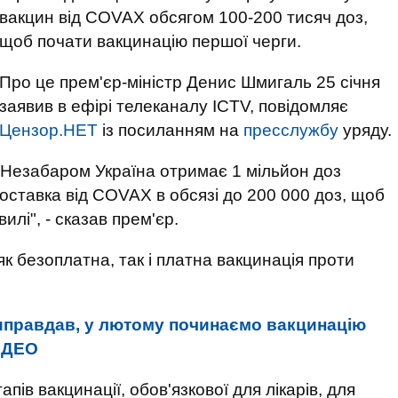
вакцин від COVAX обсягом 100-200 тисяч доз,
щоб почати вакцинацію першої черги.
Про це прем'єр-міністр Денис Шмигаль 25 січня
заявив в ефірі телеканалу ICTV, повідомляє
Цензор.НЕТ
із посиланням на
пресслужбу
уряду.
 Незабаром Україна отримає 1 мільйон доз
поставка від COVAX в обсязі до 200 000 доз, щоб
лі", - сказав прем'єр.
як безоплатна, так і платна вакцинація проти
иправдав, у лютому починаємо вакцинацію
ВIДЕО
ів вакцинації, обов'язкової для лікарів, для