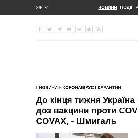
НОВИНИ
ПОДІЇ
УКР
ENG
РУС
НОВИНИ
КОРОНАВІРУС І КАРАНТИН
До кінця тижня Україна
доз вакцини проти COV
COVAX, - Шмигаль