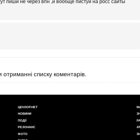
итут пиши не через впн ,и вообще пистуй на росс сайты
 отриманні списку коментарів.
ЦЕНЗОР.НЕТ
М
НОВИНИ
З
ПОДІЇ
Р
РЕЗОНАНС
А
ФОТО
З