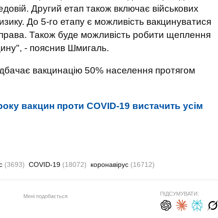
редовій. Другий етап також включає військових
 ризику. До 5-го етапу є можливість вакцинуватися
справа. Також буде можливість робити щеплення
цину", - пояснив Шмигаль.
едбачає вакцинацію 50% населення протягом
року вакцин проти COVID-19 вистачить усім
ис
(3693)
COVID-19
(18072)
коронавірус
(16712)
ПІДСУМУВАТИ:
Мені подобається