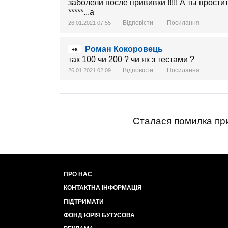
заболели после прививки !!!!! А ты прост
*****...а
Відповісти
Посилання
26.01.2021 07:55
Роман Кокоровець
+6
так 100 чи 200 ? чи як з тестами ?
Відповісти
Посилання
26.01.2021 02:09
Сталася помилка при
ПРО НАС
КОНТАКТНА ІНФОРМАЦІЯ
ПІДТРИМАТИ
ФОНД ЮРІЯ БУТУСОВА