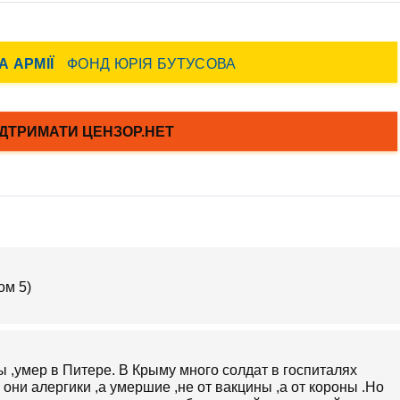
ом 5)
 ,умер в Питере. В Крыму много солдат в госпиталях
они алергики ,а умершие ,не от вакцины ,а от короны .Но