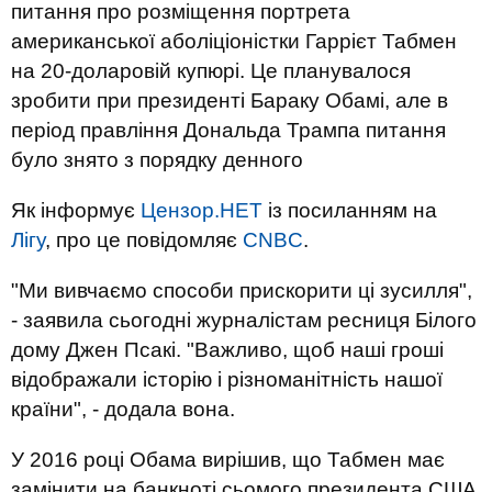
питання про розміщення портрета
американської аболіціоністки Гаррієт Табмен
на 20-доларовій купюрі. Це планувалося
зробити при президенті Бараку Обамі, але в
період правління Дональда Трампа питання
було знято з порядку денного
Як інформує
Цензор.НЕТ
із посиланням на
Лігу
, про це повідомляє
CNBC
.
"Ми вивчаємо способи прискорити ці зусилля",
- заявила сьогодні журналістам ресниця Білого
дому Джен Псакі. "Важливо, щоб наші гроші
відображали історію і різноманітність нашої
країни", - додала вона.
У 2016 році Обама вирішив, що Табмен має
замінити на банкноті сьомого президента США