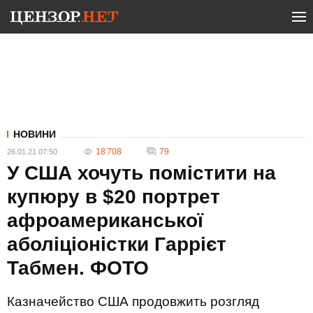
НОВИНИ
18 708
79
26.01.21 07:50
У США хочуть помістити на
купюру в $20 портрет
афроамериканської
аболіціоністки Гаррієт
Табмен. ФОТО
Казначейство США продовжить розгляд