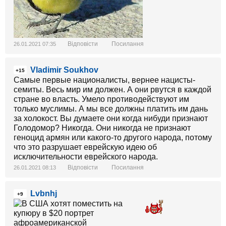
Відповісти
Посилання
26.01.2021 07:35
Vladimir Soukhov
+15
Самые первые националисты, вернее нацисты-
семиты. Весь мир им должен. А они рвутся в каждой
стране во власть. Умело противодействуют им
только муслимы. А мы все должны платить им дань
за холокост. Вы думаете они когда нибуди признают
Голодомор? Никогда. Они никогда не признают
геноцид армян или какого-то другого народа, потому
что это разрушает еврейскую идею об
исключительности еврейского народа.
Відповісти
Посилання
26.01.2021 08:13
Lvbnhj
+9