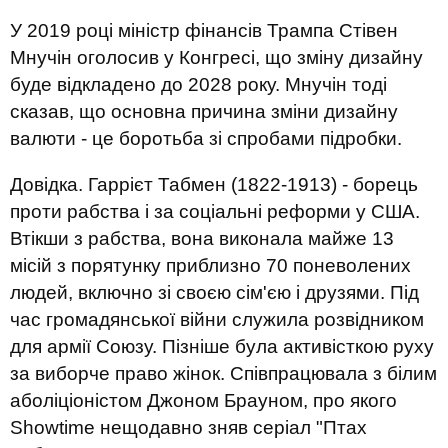
У 2019 році міністр фінансів Трампа Стівен
Мнучін оголосив у Конгресі, що зміну дизайну
буде відкладено до 2028 року. Мнучін тоді
сказав, що основна причина зміни дизайну
валюти - це боротьба зі спробами підробки.
Довідка. Гаррієт Табмен (1822-1913) - борець
проти рабства і за соціальні реформи у США.
Втікши з рабства, вона виконала майже 13
місій з порятунку приблизно 70 поневолених
людей, включно зі своєю сім'єю і друзями. Під
час громадянської війни служила розвідником
для армії Союзу. Пізніше була активісткою руху
за виборче право жінок. Співпрацювала з білим
аболіціоністом Джоном Брауном, про якого
Showtime нещодавно зняв серіал "Птах