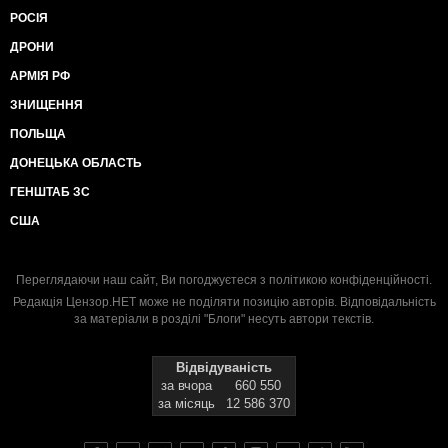
РОСІЯ
ДРОНИ
АРМІЯ РФ
ЗНИЩЕННЯ
ПОЛЬЩА
ДОНЕЦЬКА ОБЛАСТЬ
ГЕНШТАБ ЗС
США
Переглядаючи наш сайт, Ви погоджуєтеся з
політикою конфіденційності
.
Редакція Цензор.НЕТ може не поділяти позицію авторів. Відповідальність
за матеріали в розділі "Блоги" несуть автори текстів.
Відвідуваність
за вчора
660 550
за місяць
12 586 370