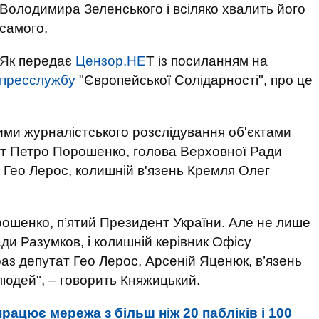
Володимира Зеленського і всіляко хвалить його
самого.
Як передає
Цензор.НЕ
Т із посиланням на
пресслужбу
"Європейської Солідарності", про це
ими журналістського розслідування об'єктами
нт Петро Порошенко, голова Верховної Ради
Гео Лерос, колишній в'язень Кремля Олег
рошенко, п’ятий Президент України. Але не лише
ади Разумков, і колишній керівник Офісу
аз депутат Гео Лерос, Арсеній Яценюк, в’язень
людей", – говорить Княжицький.
рацює мережа з більш ніж 20 пабліків і 100