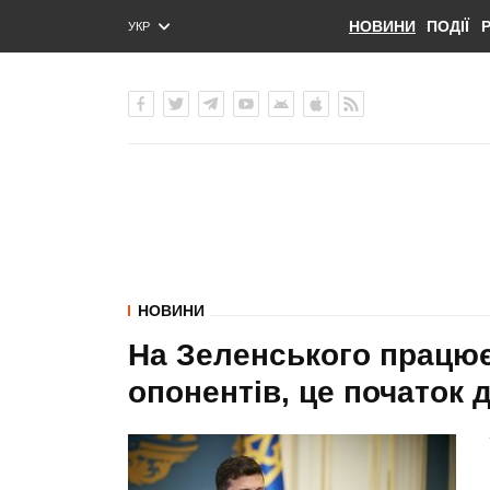
НОВИНИ
ПОДІЇ
УКР
ENG
РУС
НОВИНИ
На Зеленського працює
опонентів, це початок 