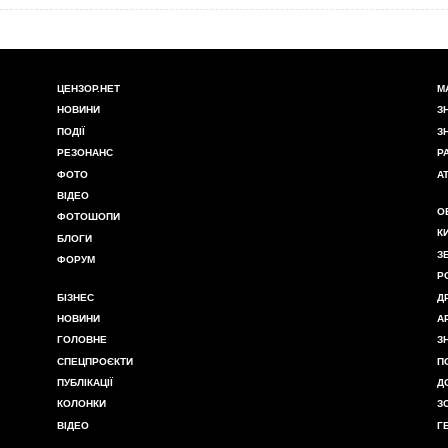
ЦЕНЗОР.НЕТ
М
НОВИНИ
З
ПОДІЇ
З
РЕЗОНАНС
Р
ФОТО
А
ВІДЕО
О
ФОТОШОПИ
К
БЛОГИ
З
ФОРУМ
Р
БІЗНЕС
Д
НОВИНИ
А
ГОЛОВНЕ
З
СПЕЦПРОЄКТИ
П
ПУБЛІКАЦІЇ
Д
КОЛОНКИ
З
ВІДЕО
Г