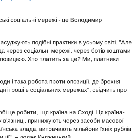
ські соціальні мережі - це Володимир
асуджують подібні практики в усьому світі. "Але
а через соціальні мережі, через ботів коштами
позицією. Хто платить за це? Ми, платники
оди і така робота проти опозиції, де брехня
ні гроші в соціальних мережах", свідчить про
бі це робити, і ця країна на Сході. Ця країна-
у в’язниці, принижують через засоби масової
раїнська влада, витрачають мільйони їхніх рублів
иції", – додає Княжицький.