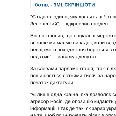
ботів, - ЗМІ. СКРІНШОТИ
"Є одна людина, яку хвалять ці ботів
Зеленський", - підкреслив нардеп.
Він наголосив, що соціальні мережі з
вперше ми маємо випадок, коли влад
невідомого походження бореться з о
податків", – заважує депутат.
За словами парламентарія, "такі підх
поширюється сотнями тисяч за народ
початок диктатури.
"Є лише одна країна, яка дозволяє со
агресор Росія, де опозицію кидають 
інформації. І так де так, як зараз ук
на те, щоб принижувати лідерів опоз