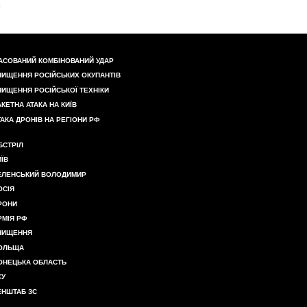
АСОВАНИЙ КОМБІНОВАНИЙ УДАР
НИЩЕННЯ РОСІЙСЬКИХ ОКУПАНТІВ
НИЩЕННЯ РОСІЙСЬКОЇ ТЕХНІКИ
АКЕТНА АТАКА НА КИЇВ
ТАКА ДРОНІВ НА РЕГІОНИ РФ
БСТРІЛ
ИЇВ
ЕЛЕНСЬКИЙ ВОЛОДИМИР
ОСІЯ
РОНИ
РМІЯ РФ
НИЩЕННЯ
ОЛЬЩА
ОНЕЦЬКА ОБЛАСТЬ
СУ
ЕНШТАБ ЗС