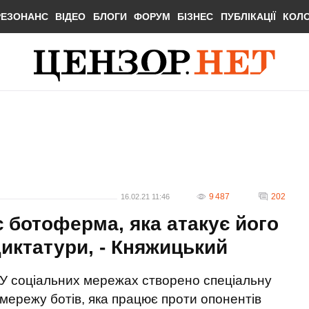
РЕЗОНАНС
ВІДЕО
БЛОГИ
ФОРУМ
БІЗНЕС
ПУБЛІКАЦІЇ
КОЛ
9 487
202
16.02.21 11:46
 ботоферма, яка атакує його
диктатури, - Княжицький
У соціальних мережах створено спеціальну
мережу ботів, яка працює проти опонентів