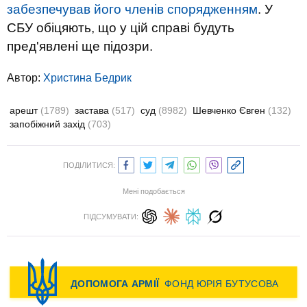
забезпечував його членів спорядженням
. У
СБУ обіцяють, що у цій справі будуть
пред'явлені ще підозри.
Автор:
Христина Бедрик
арешт
(1789)
застава
(517)
суд
(8982)
Шевченко Євген
(132)
запобіжний захід
(703)
ПОДІЛИТИСЯ:
Мені подобається
ПІДСУМУВАТИ: