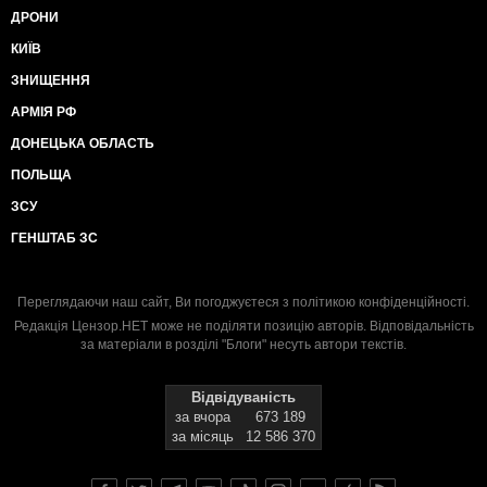
ДРОНИ
КИЇВ
ЗНИЩЕННЯ
АРМІЯ РФ
ДОНЕЦЬКА ОБЛАСТЬ
ПОЛЬЩА
ЗСУ
ГЕНШТАБ ЗС
Переглядаючи наш сайт, Ви погоджуєтеся з
політикою конфіденційності
.
Редакція Цензор.НЕТ може не поділяти позицію авторів. Відповідальність
за матеріали в розділі "Блоги" несуть автори текстів.
Відвідуваність
за вчора
673 189
за місяць
12 586 370