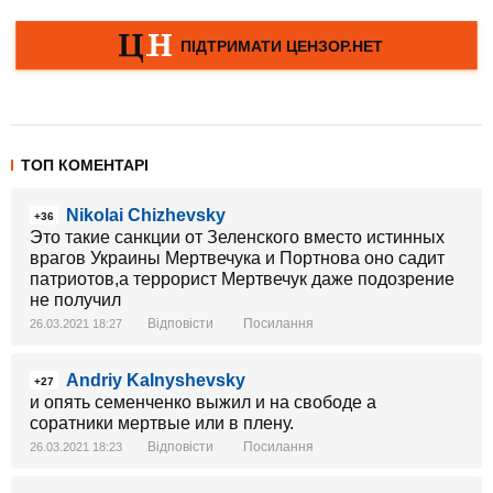
ТОП КОМЕНТАРІ
Nikolai Chizhevsky
+36
Это такие санкции от Зеленского вместо истинных
врагов Украины Мертвечука и Портнова оно садит
патриотов,а террорист Мертвечук даже подозрение
не получил
Відповісти
Посилання
26.03.2021 18:27
Andriy Kalnyshevsky
+27
и опять семенченко выжил и на свободе а
соратники мертвые или в плену.
Відповісти
Посилання
26.03.2021 18:23