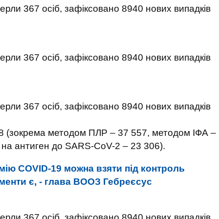
78 (зокрема методом ПЛР – 37 557, методом ІФА –
 на антиген до SARS-CoV-2 – 23 306).
мію COVID-19 можна взяти під контроль
ументи є, - глава ВООЗ Гебреєсус