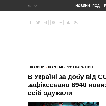
НОВИНИ
ПОДІЇ
УКР
ENG
РУС
НОВИНИ
КОРОНАВІРУС І КАРАНТИН
В Україні за добу від C
зафіксовано 8940 нових
осіб одужали