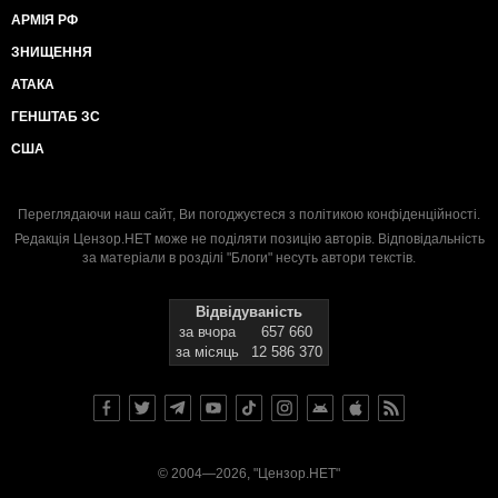
АРМІЯ РФ
ЗНИЩЕННЯ
АТАКА
ГЕНШТАБ ЗС
США
Переглядаючи наш сайт, Ви погоджуєтеся з
політикою конфіденційності
.
Редакція Цензор.НЕТ може не поділяти позицію авторів. Відповідальність
за матеріали в розділі "Блоги" несуть автори текстів.
Відвідуваність
за вчора
657 660
за місяць
12 586 370
© 2004—2026, "Цензор.НЕТ"