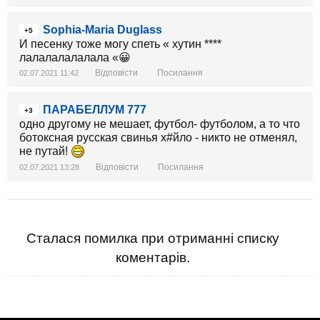
Sophia-Maria Duglass
+5
И песенку тоже могу спеть « хутин ****
лалалалалалала «😀
Відповісти
Посилання
02.07.2021 11:42
ПАРАБЕЛЛУМ 777
+3
одно другому не мешает, футбол- футболом, а то что
ботоксная русская свинья х#йло - никто не отменял,
не путай!
Відповісти
Посилання
02.07.2021 13:28
Сталася помилка при отриманні списку
коментарів.