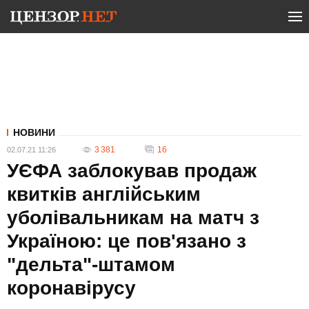
НОВИНИ
3 381
16
02.07.21 11:26
УЄФА заблокував продаж
квитків англійським
уболівальникам на матч з
Україною: це пов'язано з
"дельта"-штамом
коронавірусу