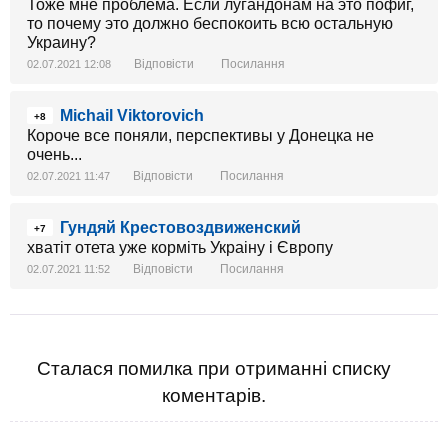
Тоже мне проблема. Если лугандонам на это пофиг,
то почему это должно беспокоить всю остальную
Украину?
Відповісти
Посилання
02.07.2021 12:08
Michail Viktorovich
+8
Короче все поняли, перспективы у Донецка не
очень...
Відповісти
Посилання
02.07.2021 11:47
Гундяй Крестовоздвиженский
+7
хватіт отета уже корміть Украіну і Європу
Відповісти
Посилання
02.07.2021 11:52
Сталася помилка при отриманні списку
коментарів.