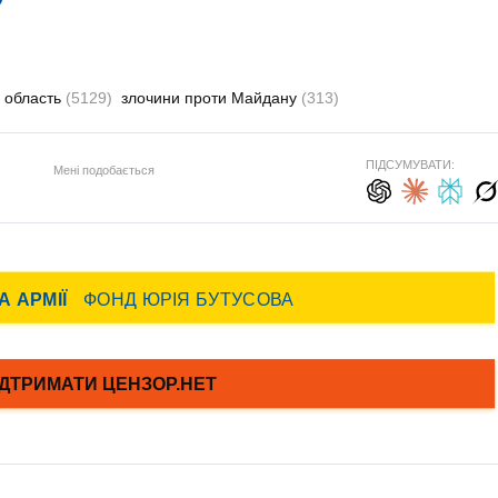
а область
(5129)
злочини проти Майдану
(313)
ПІДСУМУВАТИ:
Мені подобається