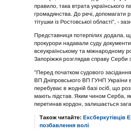
правило, така втрата українського 
громадянства. До речі, допомагати 
тітушки із Ростовської області", - за
Представниця потерпілих додала, що
прокурори надавали суду документи
всеукраїнському та міжнародному р
Запоріжжя розглядав справу Серби 
"Перед початком судового засідання,
ВП Дніпровського ВП ГУНП України в
перебуває в жодній базі осіб, що ро
мають підстав. Яким чином Серба, як
перетинав кордон, залишається заг
Також читайте:
Ексберкутівців 
позбавлення волі