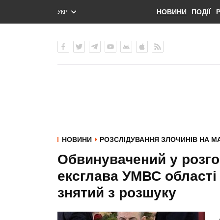
НОВИНИ
ПОДІЇ
УКР
ENG
РУС
НОВИНИ
РОЗСЛІДУВАННЯ ЗЛОЧИНІВ НА М
Обвинувачений у розго
ексглава УМВС області 
знятий з розшуку