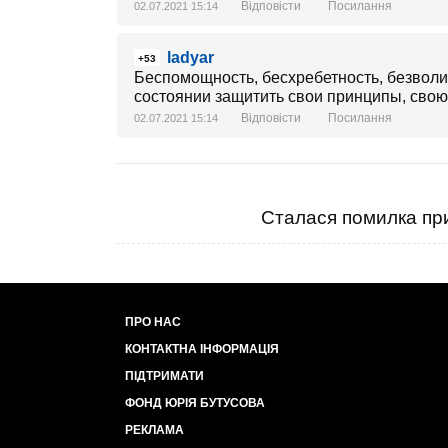
Відповісти
Посилання
02.07.2021 15:14
ladyar
+53
Беспомощность, бесхребетность, безволие.
состоянии защитить свои принципы, свою 
Відповісти
Посилання
02.07.2021 15:14
Сталася помилка при
ПРО НАС
КОНТАКТНА ІНФОРМАЦІЯ
ПІДТРИМАТИ
ФОНД ЮРІЯ БУТУСОВА
РЕКЛАМА