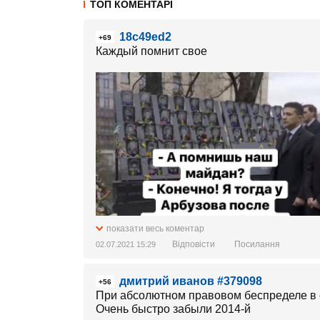
ТОП КОМЕНТАРІ
18c49ed2
+69
Каждый помнит свое
показати весь коментар
Відповісти
Посилання
02.07.2021 15:29
дмитрий иванов #379098
+56
При абсолютном правовом беспределе в с
Очень быстро забыли 2014-й