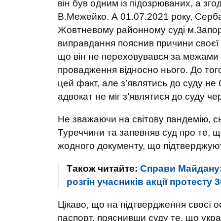
він був одним із підозрюваних, а зг
В.Межейко. А 01.07.2021 року, Серба
Жовтневому районному суді м.Запоріж
виправдання пояснив причини своєї н
що він не переховувався за межами 
провадження відносно нього. До того
цей факт, але з’являтись до суду не
адвокат не міг з’являтися до суду че
Не зважаючи на світову пандемію, сьо
Туреччини та запевняв суд про те, що
жодного документу, що підтверджують
Також читайте:
Справи Майдану: 
розгін учасників акції протесту 
Цікаво, що на підтвердження своєї 
паспорт, пояснивши суду те, що украї