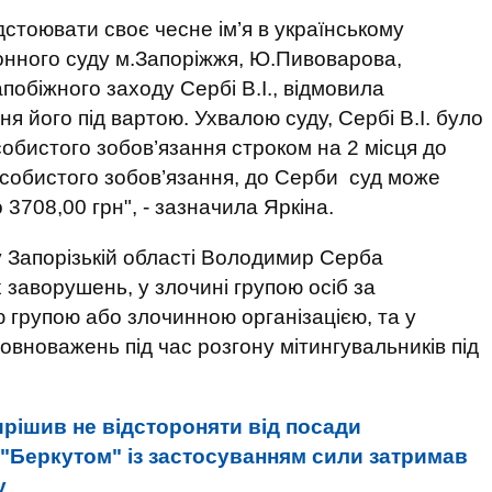
стоювати своє чесне ім’я в українському
онного суду м.Запоріжжя, Ю.Пивоварова,
обіжного заходу Сербі В.І., відмовила
я його під вартою. Ухвалою суду, Сербі В.І. було
собистого зобов’язання строком на 2 місця до
особистого зобов’язання, до Серби суд може
 3708,00 грн", - зазначила Яркіна.
 Запорізькій області Володимир Серба
 заворушень, у злочині групою осіб за
групою або злочинною організацією, та у
вноважень під час розгону мітингувальників під
рішив не відстороняти від посади
з "Беркутом" із застосуванням сили затримав
у