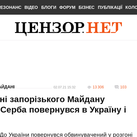
РЕЗОНАНС
ВІДЕО
БЛОГИ
ФОРУМ
БІЗНЕС
ПУБЛІКАЦІЇ
КОЛ
АЙДАНІ
13 306
103
02.07.21 15:32
ні запорізького Майдану
Серба повернувся в Україну і
До України повернувся обвинувачений у розгоні