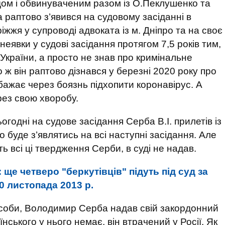
одом і обвинуваченим разом із О.Пеклушенко та
 раптово з’явився на судовому засіданні в
жя у супроводі адвоката із м. Дніпро та на своє
еявки у судові засідання протягом 7,5 років тим,
України, а просто не знав про кримінальне
 ж він раптово дізнався у березні 2020 року про
 бажає через боязнь підхопити коронавірус. А
рез свою хворобу.
годні на судове засідання Серба В.І. прилетів із
 буде з’являтись на всі наступні засідання. Але
 всі ці твердження Серби, в суді не надав.
ще четверо "беркутівців" підуть під суд за
30 листопада 2013 р.
особи, Володимир Серба надав свій закордонний
нського у нього немає, він втрачений у Росії. Як