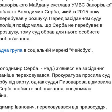
запорізького Майдану ексглава УМВС Запорізької
області Володимир Серба, який із 2015 року
перебував у розшуку. Перед засіданням суду
поліція повідомила, що Серба не перебуває в
розшуку, тому суд обрав для нього особисте
зобов'язання.
адча група
в соціальній мережі "Фейсбук",
олодимир Серба. - Ред.) з’явився на засідання
 раніше переховувався. Прокуратура просила суд
бу під варту, однак суддя Пивоварова відмовила
Сербі особисте зобовязання, повідомила
іна.
одимир Іванович, переховувався від правосуддя,