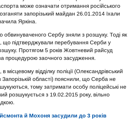
паспорта може означати отримання російського
розганяти запорізький майдан 26.01.2014 їхали
значила Яркіна.
 обвинуваченого Сербу зняли з розшуку. Тоді як
, що підтверджували перебування Серби у
озшуку. Протягом 5 років Жовтневий райсуд
за процедурою заочного засудження.
 в місцевому відділку поліції (Олександрівський
 Запорізькій області) пояснили, що Серба не
зшукуються, тому затримати особу поліцейські не
ий розшукується з 19.02.2015 року, вільно
адкою.
Ейсмонта й Мохоня засудили до 3 років