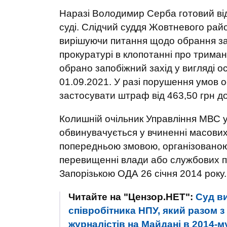
Наразі Володимир Серба готовий від
суді. Слідчий суддя Жовтневого рай
вирішуючи питання щодо обрання зап
прокуратурі в клопотанні про триманн
обрано запобіжний захід у вигляді о
01.09.2021. У разі порушення умов 
застосувати штраф від 463,50 грн до
Колишній очільник Управління МВС у
обвинувачується у вчиненні масових
попередньою змовою, організованою 
перевищенні влади або службових по
Запорізькою ОДА 26 січня 2014 року.
Читайте на "Цензор.НЕТ":
Суд ви
співробітника НПУ, який разом 
журналістів на Майдані в 2014-м