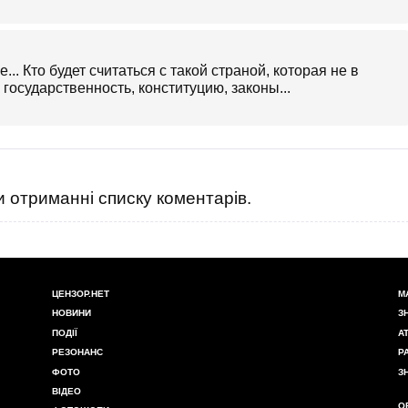
.. Кто будет считаться с такой страной, которая не в
государственность, конституцию, законы...
 отриманні списку коментарів.
ЦЕНЗОР.НЕТ
М
НОВИНИ
З
ПОДІЇ
А
РЕЗОНАНС
Р
ФОТО
З
ВІДЕО
О