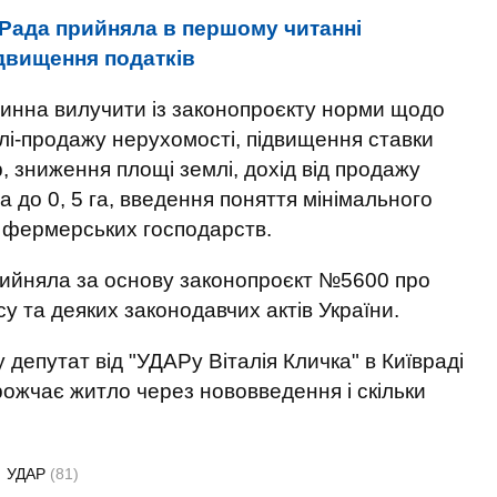
Рада прийняла в першому читанні
двищення податків
винна вилучити із законопроєкту норми щодо
влі-продажу нерухомості, підвищення ставки
, зниження площі землі, дохід від продажу
га до 0, 5 га, введення поняття мінімального
я фермерських господарств.
ийняла за основу законопроєкт №5600 про
у та деяких законодавчих актів України.
депутат від "УДАРу Віталія Кличка" в Київраді
рожчає житло через нововведення і скільки
УДАР
(81)