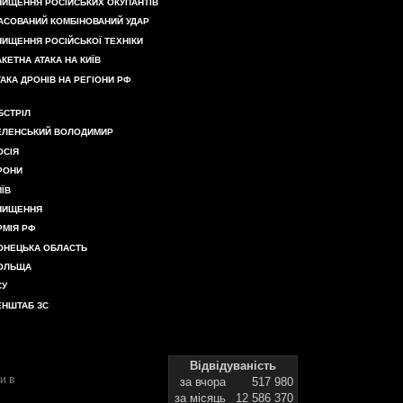
НИЩЕННЯ РОСІЙСЬКИХ ОКУПАНТІВ
АСОВАНИЙ КОМБІНОВАНИЙ УДАР
НИЩЕННЯ РОСІЙСЬКОЇ ТЕХНІКИ
АКЕТНА АТАКА НА КИЇВ
ТАКА ДРОНІВ НА РЕГІОНИ РФ
БСТРІЛ
ЕЛЕНСЬКИЙ ВОЛОДИМИР
ОСІЯ
РОНИ
ИЇВ
НИЩЕННЯ
РМІЯ РФ
ОНЕЦЬКА ОБЛАСТЬ
ОЛЬЩА
СУ
ЕНШТАБ ЗС
Відвідуваність
и в
за вчора
517 980
за місяць
12 586 370