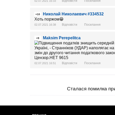
Відповісти
Посилання
02.07.2021 16:33
Николай Николаевич #334532
+10
Хоть поржом😁
Відповісти
Посилання
02.07.2021 16:38
Maksim Perepelitca
+9
Відповісти
Посилання
02.07.2021 16:51
Сталася помилка при