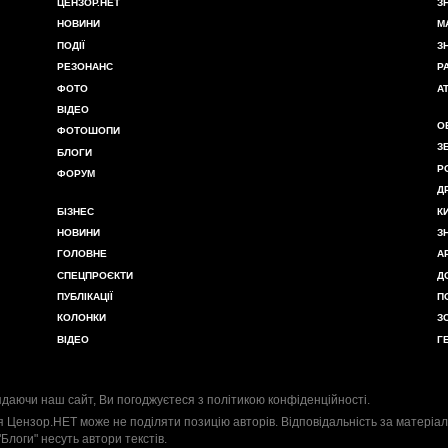
ЦЕНЗОР.НЕТ
З
НОВИНИ
М
ПОДІЇ
З
РЕЗОНАНС
Р
ФОТО
А
ВІДЕО
О
ФОТОШОПИ
З
БЛОГИ
Р
ФОРУМ
Д
БІЗНЕС
К
НОВИНИ
З
ГОЛОВНЕ
А
СПЕЦПРОЄКТИ
Д
ПУБЛІКАЦІЇ
П
КОЛОНКИ
З
ВІДЕО
Г
даючи наш сайт, Ви погоджуєтеся з
політикою конфіденційності
.
я Цензор.НЕТ може не поділяти позицію авторів. Відповідальність за матеріал
"Блоги" несуть автори текстів.