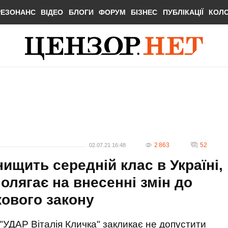
РЕЗОНАНС
ВІДЕО
БЛОГИ
ФОРУМ
БІЗНЕС
ПУБЛІКАЦІЇ
КОЛ
2 863
52
02.07.21 16:48
ищить середній клас в Україні,
полягає на внесенні змін до
кового закону
"УДАР Віталія Кличка" закликає не допустити