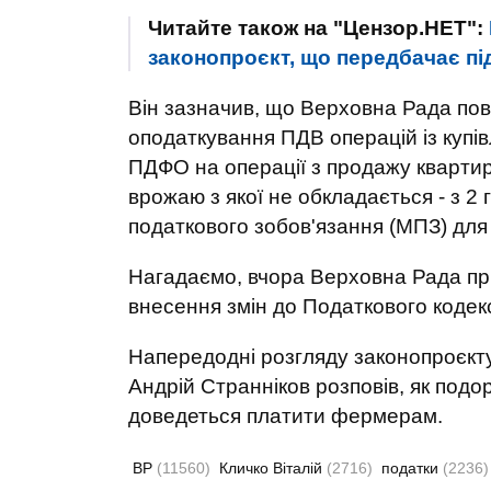
Читайте також на "Цензор.НЕТ":
законопроєкт, що передбачає пі
Він зазначив, що Верховна Рада по
оподаткування ПДВ операцій із купі
ПДФО на операції з продажу квартир
врожаю з якої не обкладається - з 2 
податкового зобов'язання (МПЗ) дл
Нагадаємо, вчора Верховна Рада пр
внесення змін до Податкового кодекс
Напередодні розгляду законопроєкту 
Андрій Странніков розповів, як подо
доведеться платити фермерам.
ВР
(11560)
Кличко Віталій
(2716)
податки
(2236)