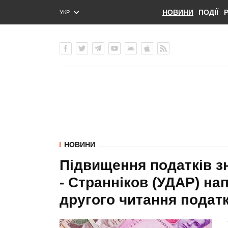
НОВИНИ
ПОДІЇ
УКР
ENG
РУС
НОВИНИ
Підвищення податків зн
- Странніков (УДАР) на
другого читання подат