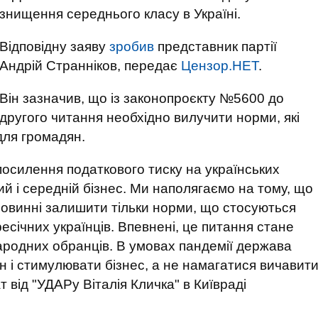
знищення середнього класу в Україні.
Відповідну заяву
зробив
представник партії
Андрій Странніков, передає
Цензор.НЕТ
.
Він зазначив, що із законопроєкту №5600 до
другого читання необхідно вилучити норми, які
для громадян.
посилення податкового тиску на українських
й і середній бізнес. Ми наполягаємо на тому, що
 повинні залишити тільки норми, що стосуються
ересічних українців. Впевнені, це питання стане
ародних обранців. В умовах пандемії держава
н і стимулювати бізнес, а не намагатися вичавит
т від "УДАРу Віталія Кличка" в Київраді