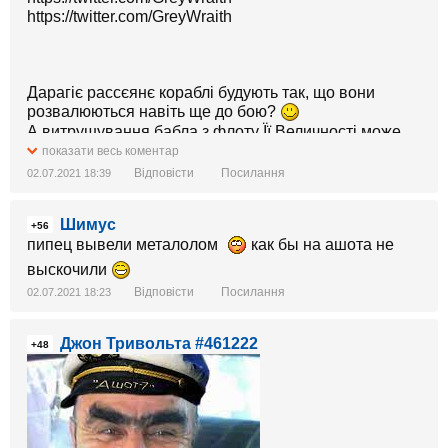
https://twitter.com/GreyWraith
Дарагіє рассєянє кораблі будують так, що вони
розвалюються навіть ще до бою?
А витрушування бабла з флоту Її Величності може
закінчитися тим, що ті привезуть його своїм ходом,
показати весь коментар
як в 1855 році.
Відповісти
Посилання
02.07.2021 18:39
Шимус
+56
пипец вывели металолом
как бы на ашота не
выскочили
Відповісти
Посилання
02.07.2021 18:23
Джон Тривольта #461222
+48