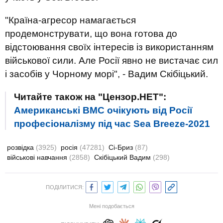
"Країна-агресор намагається
продемонструвати, що вона готова до
відстоювання своїх інтересів із використанням
військової сили. Але Росії явно не вистачає сил
і засобів у Чорному морі", - Вадим Скібіцький.
Читайте також на "Цензор.НЕТ":
Американські ВМС очікують від Росії
професіоналізму під час Sea Breeze-2021
розвідка
(3925)
росія
(47281)
Сі-Бриз
(87)
військові навчання
(2858)
Скібіцький Вадим
(298)
ПОДІЛИТИСЯ:
Мені подобається