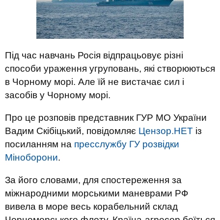
Під час навчань Росія відпрацьовує різні
способи ураження угруповань, які створюються
в Чорному морі. Але їй не вистачає сил і
засобів у Чорному морі.
Про це розповів представник ГУР МО України
Вадим Скібіцький, повідомляє
Цензор.НЕТ
із
посиланням на
пресслужбу ГУ розвідки
Міноборони
.
За його словами, для спостереження за
міжнародними морськими маневрами РФ
вивела в море весь корабельний склад
Чорноморського флоту. Країна-агресор боїться