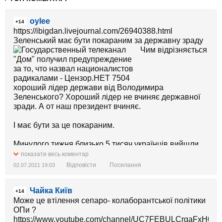
oylee
+14
https://ibigdan.livejournal.com/26940388.html
Зеленський має бути покараним за державну зраду
Чим відрізняється
хороший лідер держави від Володимира
Зеленського? Хороший лідер не вчиняє державної
зради. А от наш президент вчиняє.
І має бути за це покараним.
Минулого тижня близько 5 тисяч українців вийшли
на Банкову, в Києві, бо їм не потрібен президент-
показати весь коментар
зрадник, який відпускає російський найманців. Цього
Відповісти
Посилання
02.07.2021 19:03
разу ми зробимо перший важливий крок до
покарання президента-зрадника.
Чайка Київ
+14
Президент обіцяв, що зробить всіх разом. Але буде
Може це втілення сепаро- колаборантської політики
навпаки - ми зробимо його.
ОПи ?
https://www.youtube.com/channel/UC7FEBULCrgaFxH05