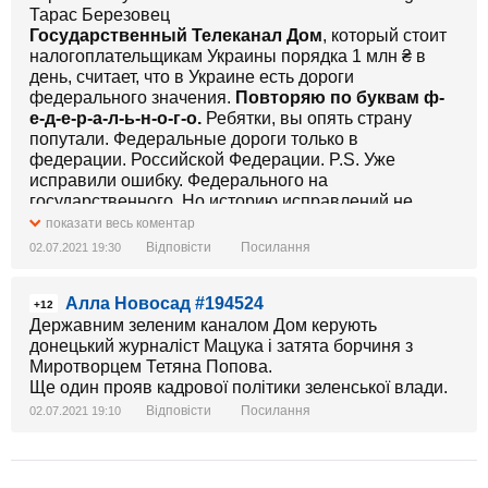
6 липня об 11:00 ми збираємось разом у столиці,
Тарас Березовец
щоб подати заяву про вчинення президентом
Государственный Телеканал Дом
, который стоит
злочину за ст. 111 «Державна зрада» до Державного
налогоплательщикам Украины порядка 1 млн ₴ в
бюро розслідувань.
день, считает, что в Украине есть дороги
федерального значения.
Повторяю по буквам ф-
Зливати спецоперацію із затримання «вагнерівців»
е-д-е-р-а-л-ь-н-о-г-о.
Ребятки, вы опять страну
було великою помилкою. І цю помилку ми не
попутали. Федеральные дороги только в
пробачимо.
федерации. Российской Федерации. P.S. Уже
исправили ошибку. Федерального на
6 липня
государственного. Но историю исправлений не
11:00
зачистишь. Любители «какая разница» не поймут, в
показати весь коментар
вул. Симона Петлюри, 15 (найближчі станції метро
какой стране живут. Извинений, я так понимаю, не
Відповісти
Посилання
02.07.2021 19:30
Вокзальна та Університет)
будет?
Алла Новосад #194524
Подія:
+12
https://www.facebook.com/events/939126483597537/
Державним зеленим каналом Дом керують
Заява по 111 статті
донецький журналіст Мацука і затята борчиня з
Миротворцем Тетяна Попова.
Ще один прояв кадрової політики зеленської влади.
Відповісти
Посилання
02.07.2021 19:10