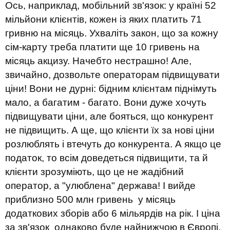
Ось, наприклад, мобільний зв'язок: у країні 52
мільйони клієнтів, кожен із яких платить 71
гривню на місяць. Ухваліть закон, що за кожну
сім-карту треба платити ще 10 гривень на
місяць акцизу. Начебто нестрашно! Але,
звичайно, дозвольте операторам підвищувати
ціни! Вони не дурні: бідним клієнтам піднімуть
мало, а багатим - багато. Вони дуже хочуть
підвищувати ціни, але бояться, що конкурент
не підвищить. А ще, що клієнти їх за нові ціни
розлюблять і втечуть до конкурента. А якщо це
податок, то всім доведеться підвищити, та й
клієнти зрозуміють, що це не жадібний
оператор, а "улюблена" держава! І вийде
приблизно 500 млн гривень у місяць
додаткових зборів або 6 мільярдів на рік. І ціна
за зв'язок однаково буде найнижчою в Європі.