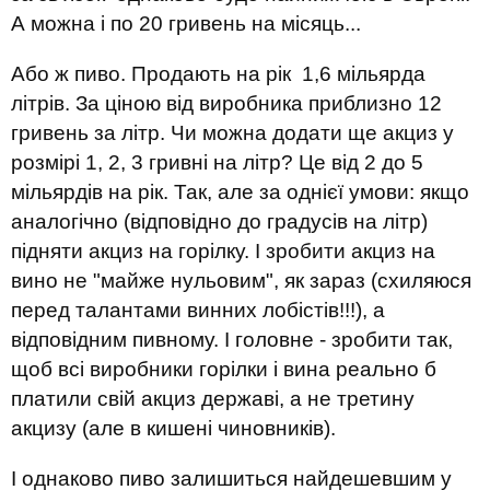
А можна і по 20 гривень на місяць...
Або ж пиво. Продають на рік 1,6 мільярда
літрів. За ціною від виробника приблизно 12
гривень за літр. Чи можна додати ще акциз у
розмірі 1, 2, 3 гривні на літр? Це від 2 до 5
мільярдів на рік. Так, але за однієї умови: якщо
аналогічно (відповідно до градусів на літр)
підняти акциз на горілку. І зробити акциз на
вино не "майже нульовим", як зараз (схиляюся
перед талантами винних лобістів!!!), а
відповідним пивному. І головне - зробити так,
щоб всі виробники горілки і вина реально б
платили свій акциз державі, а не третину
акцизу (але в кишені чиновників).
І однаково пиво залишиться найдешевшим у