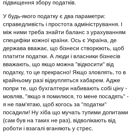
підвищення збору податків.
У будь-якого податку є два параметри:
справедливість і простота адміністрування. І
між ними треба знайти баланс з урахуванням
специфіки кожної країни. Ось є Україна, де
держава вважає, що бізнеси створюють, щоб
платити податки. А люди і власники бізнесів
вважають, що якщо можна "відкосити" від
податку, то це прекрасно! Якщо зловлять, то в
крайньому разі відкупляться хабарем. Адже
попри те, що бухгалтери набивають собі ціну -
мовляв, "якщо я помилюся, то мене посадять" -
я не пам'ятаю, щоб когось за "податки"
посадили! Ну хіба що мучать тупими допитами
(сам був на таких не раз), відволікають від
роботи і взагалі вганяють у стрес.