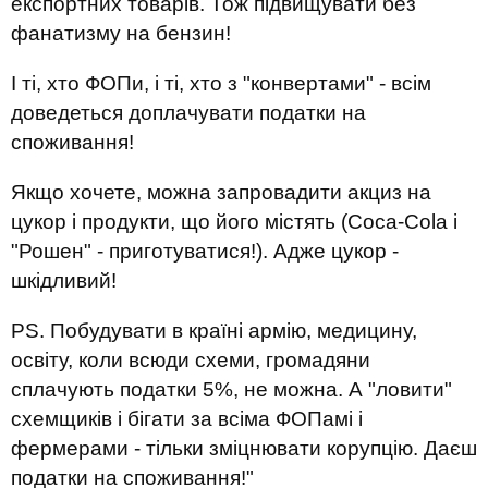
експортних товарів. Тож підвищувати без
фанатизму на бензин!
І ті, хто ФОПи, і ті, хто з "конвертами" - всім
доведеться доплачувати податки на
споживання!
Якщо хочете, можна запровадити акциз на
цукор і продукти, що його містять (Coca-Cola і
"Рошен" - приготуватися!). Адже цукор -
шкідливий!
PS. Побудувати в країні армію, медицину,
освіту, коли всюди схеми, громадяни
сплачують податки 5%, не можна. А "ловити"
схемщиків і бігати за всіма ФОПамі і
фермерами - тільки зміцнювати корупцію. Даєш
податки на споживання!"