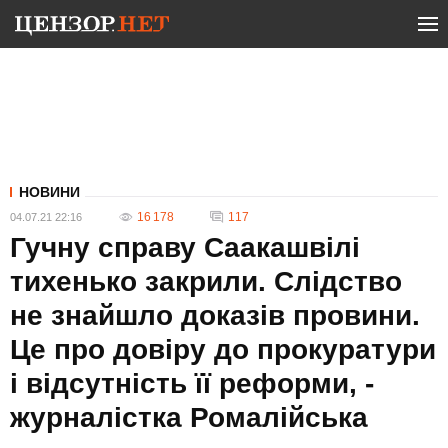
НОВИНИ
16 178
117
04.07.21 22:16
Гучну справу Саакашвілі
тихенько закрили. Слідство
не знайшло доказів провини.
Це про довіру до прокуратури
і відсутність її реформи, -
журналістка Ромалійська