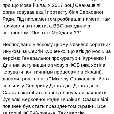
про що мова йшла. У 2017 році Саакашвілі
організовував акції протесту біля Верховної
Ради. Під парламентом розбивали намети, там
ночували активісти, а BBC виходили з
заголовком "Початок Майдану-3?".
Несподівано у всьому цьому з'явився соратник
Януковича Сергій Курченко, що втік до Росії. За
версією Генеральної прокуратури, Курченко і
Динник, вступивши в змову з ФСБ (яка хотіла
керувати політичними процесами в Україні),
давали гроші на акції Міхеілу Саакашвілі і його
спільнику Северину Дангадзе. Донгадзе з
Саакашвілі нібито навіть планували захопити
будівлю Верховної Ради! І в фіналі Саакашвілі
повинен був стати президентом України. Все
за гроші ФСБ-Курченка. Таку версію