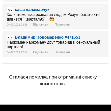
саша паламарчук
+36
Коли Боженька роздавав людям Розум, багато хто
дивився "Квартал95"...
Відповісти
Посилання
04.07.2021 22:26
Владимир Пономаренко #471653
+35
Наркоман наркоману друг товарищ и сексуальный
партнер!
Відповісти
Посилання
04.07.2021 22:04
Сталася помилка при отриманні списку
коментарів.