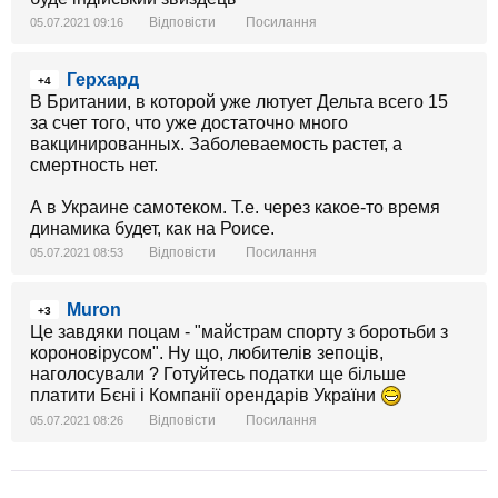
Відповісти
Посилання
05.07.2021 09:16
Герхард
+4
В Британии, в которой уже лютует Дельта всего 15
за счет того, что уже достаточно много
вакцинированных. Заболеваемость растет, а
смертность нет.
А в Украине самотеком. Т.е. через какое-то время
динамика будет, как на Роисе.
Відповісти
Посилання
05.07.2021 08:53
Muron
+3
Це завдяки поцам - "майстрам спорту з боротьби з
короновірусом". Ну що, любителів зепоців,
наголосували ? Готуйтесь податки ще більше
платити Бєні і Компанії орендарів України
Відповісти
Посилання
05.07.2021 08:26