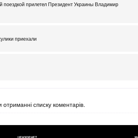
чей поездкой прилетел Президент Украины Владимир
 жулики приехали
 отриманні списку коментарів.
ЦЕНЗОР.НЕТ
М