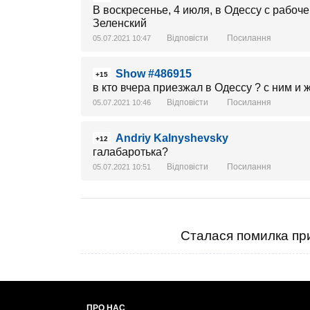
В воскресенье, 4 июля, в Одессу с рабо
Зеленский
Відповісти
Посилання
05.07.2021 10:47
Show #486915
+15
в кто вчера приезжал в Одессу ? с ним и
Відповісти
Посилання
05.07.2021 10:46
Andriy Kalnyshevsky
+12
галабаротька?
Відповісти
Посилання
05.07.2021 10:51
Сталася помилка при
ПРО НАС