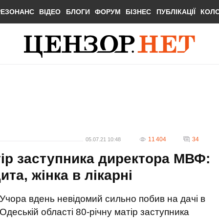
РЕЗОНАНС
ВІДЕО
БЛОГИ
ФОРУМ
БІЗНЕС
ПУБЛІКАЦІЇ
КОЛ
11 404
34
05.07.21 10:48
тір заступника директора МВФ:
та, жінка в лікарні
Учора вдень невідомий сильно побив на дачі в
Одеській області 80-річну матір заступника