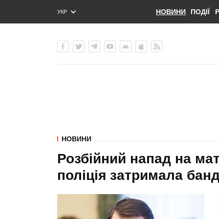
НОВИНИ
ПОДІЇ
УКР
ENG
РУС
НОВИНИ
Розбійний напад на ма
поліція затримала банди