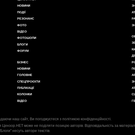
НОВИНИ
З
ПОДІЇ
А
РЕЗОНАНС
Р
ФОТО
З
ВІДЕО
О
ФОТОШОПИ
З
БЛОГИ
К
ФОРУМ
Д
БІЗНЕС
Р
НОВИНИ
П
ГОЛОВНЕ
А
СПЕЦПРОЄКТИ
З
ПУБЛІКАЦІЇ
А
КОЛОНКИ
С
ВІДЕО
Г
даючи наш сайт, Ви погоджуєтеся з
політикою конфіденційності
.
я Цензор.НЕТ може не поділяти позицію авторів. Відповідальність за матеріал
"Блоги" несуть автори текстів.