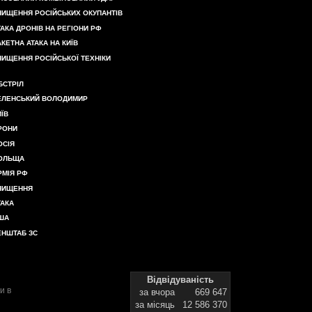
НИЩЕННЯ РОСІЙСЬКИХ ОКУПАНТІВ
ТАКА ДРОНІВ НА РЕГІОНИ РФ
АКЕТНА АТАКА НА КИЇВ
НИЩЕННЯ РОСІЙСЬКОЇ ТЕХНІКИ
БСТРІЛ
ЕЛЕНСЬКИЙ ВОЛОДИМИР
ИЇВ
РОНИ
ОСІЯ
ОЛЬЩА
РМІЯ РФ
НИЩЕННЯ
ТАКА
ША
ЕНШТАБ ЗС
Відвідуваність
и в
за вчора
669 647
за місяць
12 586 370