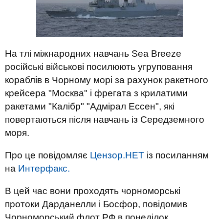
На тлі міжнародних навчань Sea Breeze
російські військові посилюють угруповання
кораблів в Чорному морі за рахунок ракетного
крейсера "Москва" і фрегата з крилатими
ракетами "Калібр" "Адмірал Ессен", які
повертаються після навчань із Середземного
моря.
Про це повідомляє
Цензор.НЕТ
із посиланням
на
Интерфакс.
В цей час вони проходять чорноморські
протоки Дарданелли і Босфор, повідомив
Чорноморський флот РФ в понеділок.