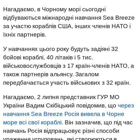
Нагадаємо, в Чорному морі сьогодні
відбуваються міжнародні навчання Sea Breeze
за участю кораблів США, інших членів НАТО і
їхніх партнерів.
У навчаннях цього року будуть задіяні 32
бойові кораблі, 40 літаків і 5 тис.
військовослужбовців з 17 країн-членів НАТО, а
також партнерів альянсу. Загалом
передбачається участь військових з 32 країн.
Нагадаємо, 2 липня представник ГУР МО
України Вадим Скібіцький повідомив, що
через
навчання Sea Breeze Росія вивела в Чорне
море всі свої кораблі.
Він зазначив, що під час
навчань Росія відпрацьовує різні способи
ураження угруповань, які створюються в