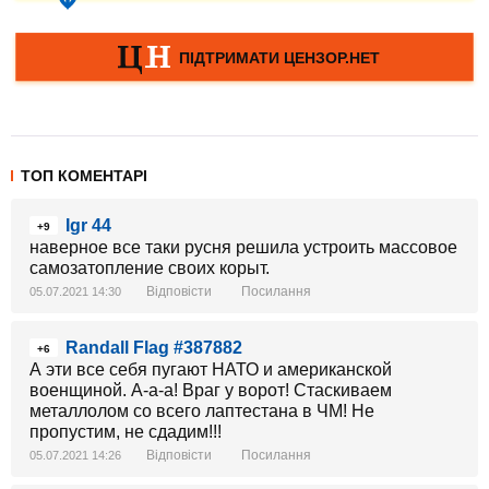
ТОП КОМЕНТАРІ
Igr 44
+9
наверное все таки русня решила устроить массовое
самозатопление своих корыт.
Відповісти
Посилання
05.07.2021 14:30
Randall Flag #387882
+6
А эти все себя пугают НАТО и американской
военщиной. А-а-а! Враг у ворот! Стаскиваем
металлолом со всего лаптестана в ЧМ! Не
пропустим, не сдадим!!!
Відповісти
Посилання
05.07.2021 14:26