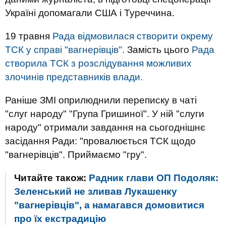
Україні допомагали США і Туреччина.
19 травня
Рада відмовилася створити окрему
ТСК у справі "вагнерівців".
Замість цього
Рада
створила ТСК з розслідування можливих
злочинів представників влади.
Раніше ЗМІ оприлюднили переписку в чаті
"слуг народу" "Група Гришиної". У ній "слуги
народу" отримали завдання на сьогоднішнє
засідання Ради: "провалюється ТСК щодо
"вагнерівців". Приймаємо "гру".
Читайте також:
Радник глави ОП Подоляк:
Зеленський не зливав Лукашенку
"вагнерівців", а намагався домовитися
про їх екстрадицію