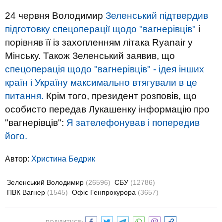
24 червня Володимир
Зеленський підтвердив
підготовку спецоперації щодо "вагнерівців"
і
порівняв її із захопленням літака Ryanair у
Мінську. Також Зеленський заявив, що
спецоперація щодо "вагнерівців" - ідея інших
країн і Україну максимально втягували в це
питання.
Крім того, президент розповів, що
особисто передав Лукашенку інформацію про
"вагнерівців":
Я зателефонував і попередив
його.
Автор:
Христина Бедрик
Зеленський Володимир
(26596)
СБУ
(12786)
ПВК Вагнер
(1545)
Офіс Генпрокурора
(3657)