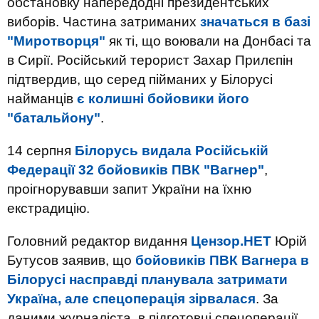
обстановку напередодні президентських
виборів. Частина затриманих
значаться в базі
"Миротворця"
як ті, що воювали на Донбасі та
в Сирії. Російський терорист Захар Прилєпін
підтвердив, що серед пійманих у Білорусі
найманців
є колишні бойовики його
"батальйону"
.
14 серпня
Білорусь видала Російській
Федерації 32 бойовиків ПВК "Вагнер"
,
проігнорувавши запит України на їхню
екстрадицію.
Головний редактор видання
Цензор.НЕТ
Юрій
Бутусов заявив, що
бойовиків ПВК Вагнера в
Білорусі насправді планувала затримати
Україна, але спецоперація зірвалася
. За
даними журналіста, в підготовці спецоперації