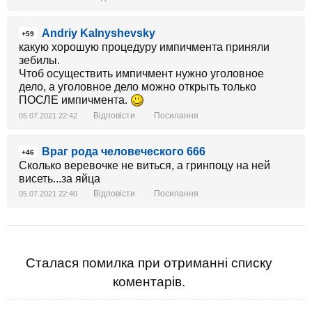
Andriy Kalnyshevsky
+59
какую хорошую процедуру импичмента приняли
зебилы.
Чтоб осуществить импичмент нужно уголовное
дело, а уголовное дело можно открыть только
ПОСЛЕ импичмента.
Відповісти
Посилання
05.07.2021 22:42
Враг рода человеческого 666
+46
Сколько веревочке не виться, а гринпоцу на ней
висеть...за яйца
Відповісти
Посилання
05.07.2021 22:40
Сталася помилка при отриманні списку
коментарів.