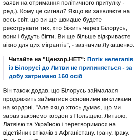
заяви на отримання політичного притулку -
ред.). Кому це сигнал? Якщо ви заявляєте на
весь світ, що ви ще швидше будете
реєструвати тих, хто біжить через Білорусь,
вони і будуть бігти. Ви ще більше відкриваєте
вікно для цих мігрантів", - зазначив Лукашенко.
Читайте на "Цензор.НЕТ":
Потік нелегалів
із Білорусі до Литви не припиняється - за
добу затримано 160 осіб
Він також додав, що Білорусь займалася і
продовжить займатися основними викликами
на кордоні. "Але якщо хтось думає, що ми
зараз закриємо кордон з Польщею, Литвою,
Латвією та Україною і перетворимося на
відстійник втікачів з Афганістану, Ірану, Іраку,