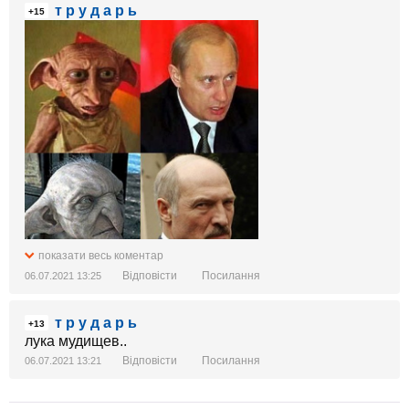
т р у д а р ь
+15
показати весь коментар
Відповісти
Посилання
06.07.2021 13:25
т р у д а р ь
+13
лука мудищев..
Відповісти
Посилання
06.07.2021 13:21