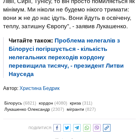
Лівії, Сирії, Тунісу, то він просто помиляється як
мінімум. Ми ніколи не будемо нікого тримати:
вони ж не до нас ідуть. Вони йдуть в освічену,
теплу, затишну Європу", - заявив Лукашенко.
Читайте також:
Проблема нелегалів з
Білорусі погіршується - кількість
нелегальних переходів кордону
перевищила тисячу, - президент Литви
Науседа
Автор:
Христина Бедрик
Білорусь
(6821)
кордон
(4080)
криза
(311)
Лукашенко Олександр
(2307)
мігранти
(827)
ПОДІЛИТИСЯ: